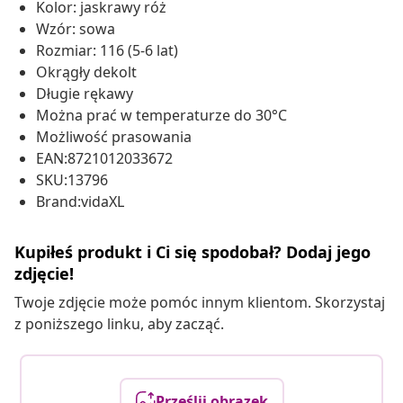
Kolor: jaskrawy róż
Wzór: sowa
Rozmiar: 116 (5-6 lat)
Okrągły dekolt
Długie rękawy
Można prać w temperaturze do 30°C
Możliwość prasowania
EAN:8721012033672
SKU:13796
Brand:vidaXL
Kupiłeś produkt i Ci się spodobał? Dodaj jego
zdjęcie!
Twoje zdjęcie może pomóc innym klientom. Skorzystaj
z poniższego linku, aby zacząć.
Prześlij obrazek