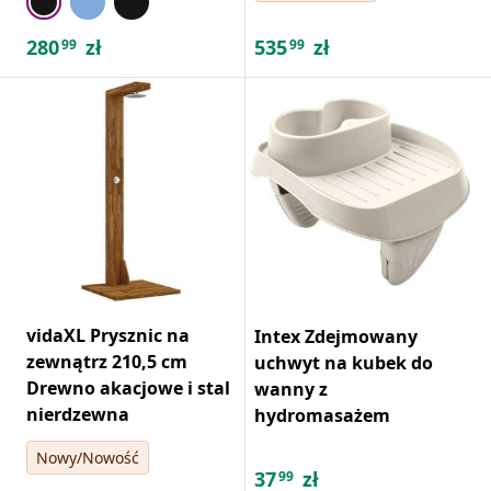
280
zł
535
zł
99
99
vidaXL Prysznic na
Intex Zdejmowany
zewnątrz 210,5 cm
uchwyt na kubek do
Drewno akacjowe i stal
wanny z
nierdzewna
hydromasażem
Nowy/Nowość
37
zł
99