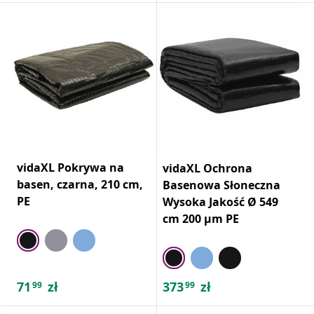
vidaXL Pokrywa na
vidaXL Ochrona
basen, czarna, 210 cm,
Basenowa Słoneczna
PE
Wysoka Jakość Ø 549
cm 200 μm PE
71
zł
373
zł
99
99