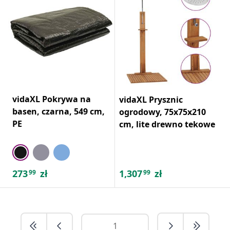
vidaXL Pokrywa na
vidaXL Prysznic
basen, czarna, 549 cm,
ogrodowy, 75x75x210
PE
cm, lite drewno tekowe
273
zł
1,307
zł
99
99