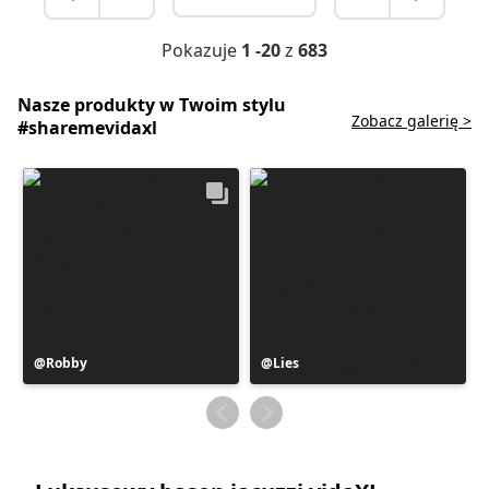
Pokazuje
1 -20
z
683
Nasze produkty w Twoim stylu
Zobacz galerię >
#sharemevidaxl
Post
Robby
Post
Lies
opublikowany
opublikowany
przez
przez