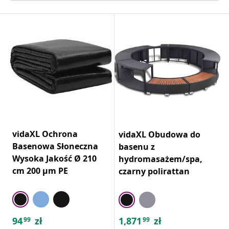
vidaXL Ochrona
vidaXL Obudowa do
Basenowa Słoneczna
basenu z
Wysoka Jakość Ø 210
hydromasażem/spa,
cm 200 μm PE
czarny polirattan
94
zł
1,871
zł
99
99