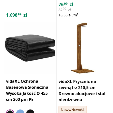
76
zł
99
99
82
zł
1,698
zł
99
18,33 zł /m²
vidaXL Ochrona
vidaXL Prysznic na
Basenowa Słoneczna
zewnątrz 210,5 cm
Wysoka Jakość Ø 455
Drewno akacjowe i stal
cm 200 μm PE
nierdzewna
Nowy/Nowość