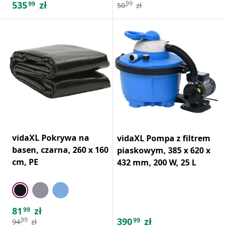
535
zł
99
99
50
zł
vidaXL Pokrywa na
vidaXL Pompa z filtrem
basen, czarna, 260 x 160
piaskowym, 385 x 620 x
cm, PE
432 mm, 200 W, 25 L
81
zł
99
390
zł
99
99
94
zł