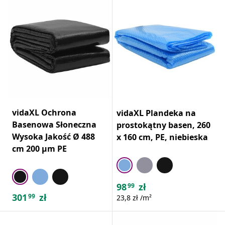
vidaXL Ochrona
vidaXL Plandeka na
Basenowa Słoneczna
prostokątny basen, 260
Wysoka Jakość Ø 488
x 160 cm, PE, niebieska
cm 200 μm PE
98
zł
99
301
zł
99
23,8 zł /m²