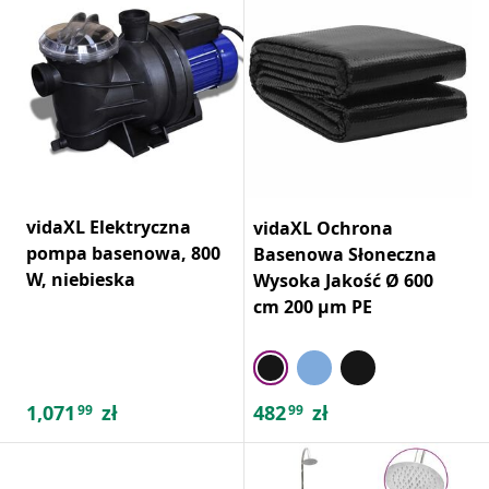
vidaXL Elektryczna
vidaXL Ochrona
pompa basenowa, 800
Basenowa Słoneczna
W, niebieska
Wysoka Jakość Ø 600
cm 200 μm PE
1,071
zł
482
zł
99
99