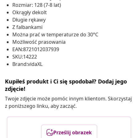
Rozmiar: 128 (7-8 lat)
Okrągły dekolt
Długie rękawy
Z falbankami
Można prać w temperaturze do 30°C
Możliwość prasowania
EAN:8721012037939
SKU:14222
Brand:vidaXL
Kupiłeś produkt i Ci się spodobał? Dodaj jego
zdjęcie!
Twoje zdjęcie może pomóc innym klientom. Skorzystaj
z poniższego linku, aby zacząć.
Prześlij obrazek