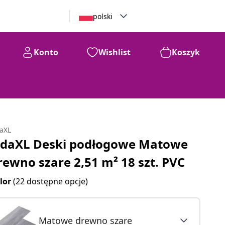
polski
Konto
Wishlist
Koszyk
daXL
idaXL Deski podłogowe Matowe
rewno szare 2,51 m² 18 szt. PVC
lor
(22 dostępne opcje)
Matowe drewno szare