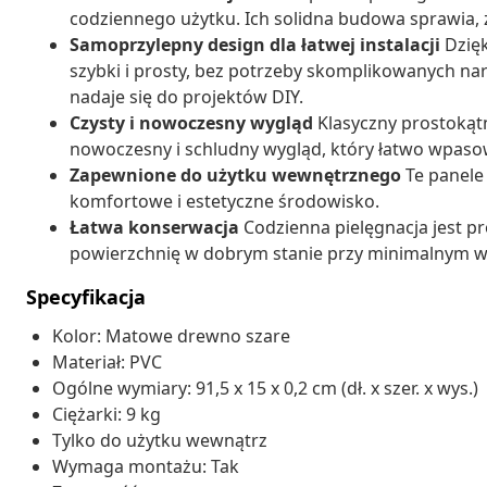
codziennego użytku. Ich solidna budowa sprawia, 
Samoprzylepny design dla łatwej instalacji
Dzięk
szybki i prosty, bez potrzeby skomplikowanych narz
nadaje się do projektów DIY.
Czysty i nowoczesny wygląd
Klasyczny prostokąt
nowoczesny i schludny wygląd, który łatwo wpasow
Zapewnione do użytku wewnętrznego
Te panele
komfortowe i estetyczne środowisko.
Łatwa konserwacja
Codzienna pielęgnacja jest p
powierzchnię w dobrym stanie przy minimalnym wy
Specyfikacja
Kolor: Matowe drewno szare
Materiał: PVC
Ogólne wymiary: 91,5 x 15 x 0,2 cm (dł. x szer. x wys.)
Ciężarki: 9 kg
Tylko do użytku wewnątrz
Wymaga montażu: Tak