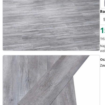
Ro
1
16
Na
vid
Osz
Za