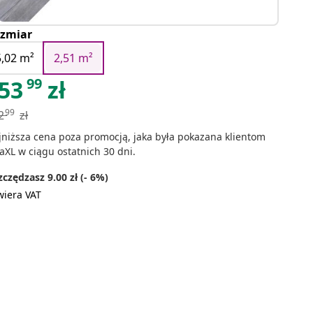
zmiar
5,02 m²
2,51 m²
99
53
zł
99
2
zł
jniższa cena poza promocją, jaka była pokazana klientom
aXL w ciągu ostatnich 30 dni.
czędzasz 9.00 zł (- 6%)
wiera VAT