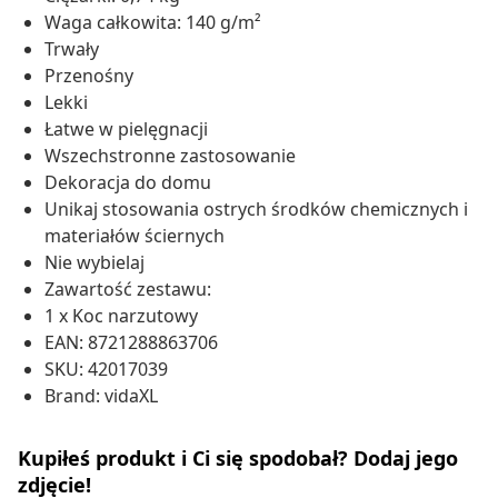
Waga całkowita: 140 g/m²
Trwały
Przenośny
Lekki
Łatwe w pielęgnacji
Wszechstronne zastosowanie
Dekoracja do domu
Unikaj stosowania ostrych środków chemicznych i
materiałów ściernych
Nie wybielaj
Zawartość zestawu:
1 x Koc narzutowy
EAN: 8721288863706
SKU: 42017039
Brand: vidaXL
Kupiłeś produkt i Ci się spodobał? Dodaj jego
zdjęcie!