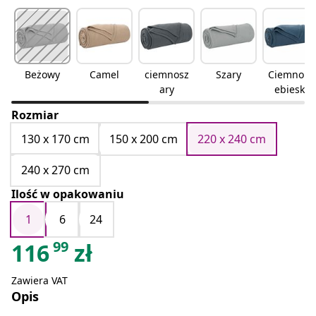
Beżowy
Camel
ciemnosz
Szary
Ciemnoni
ary
ebieski
Rozmiar
130 x 170 cm
150 x 200 cm
220 x 240 cm
240 x 270 cm
Ilość w opakowaniu
1
6
24
99
116
zł
Zawiera VAT
Opis