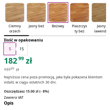
Ciemny
Jasny beż
Beżowy
Piaszczys
Jasny
orzech
ty beż
lawendo
wy
Ilość w opakowaniu
5
15
99
182
zł
99
197
zł
Najniższa cena poza promocją, jaka była pokazana klientom
vidaXL w ciągu ostatnich 30 dni.
Oszczędzasz 15.00 zł (- 8%)
Zawiera VAT
Opis