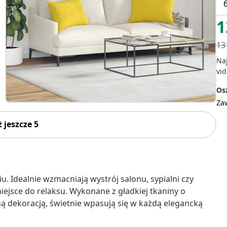
1
13
Na
vid
Osz
Za
 jeszcze 5
. Idealnie wzmacniają wystrój salonu, sypialni czy
jsce do relaksu. Wykonane z gładkiej tkaniny o
ą dekoracją, świetnie wpasują się w każdą elegancką