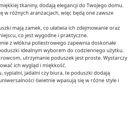
iękkiej tkaniny, dodają elegancji do Twojego domu.
się w różnych aranżacjach, więc będą one zawsze
zki mają zamek, co ułatwia ich zdejmowanie oraz
ejscu, co jest wygodne i praktyczne.
enie z włókna poliestrowego zapewnia doskonałe
 te poduszki idealnym wyborem do codziennego użytku.
owcom, utrzymanie poduszek jest proste. Wystarczy
hować ich wygląd i miękkość.
 sypialni, jadalni czy biura, te poduszki dodają
iwersalności świetnie wpasują się w różne style i