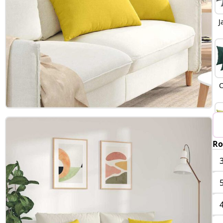
J
C
Ro