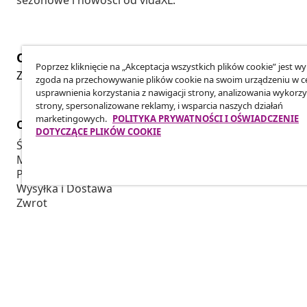
sezonowe i nowości od vidaXL.
Odstąpienie od umowy
Poprzez kliknięcie na „Akceptacja wszystkich plików cookie” jest w
Złóż wniosek o odstąpienie od umowy dotyczącej Twoj
zgoda na przechowywanie plików cookie na swoim urządzeniu w c
usprawnienia korzystania z nawigacji strony, analizowania wykorzy
strony, spersonalizowane reklamy, i wsparcia naszych działań
marketingowych.
POLITYKA PRYWATNOŚCI I OŚWIADCZENIE
Obsługa Klienta
Biznes
DOTYCZĄCE PLIKÓW COOKIE
Śledź swoje zamówienie
Program Par
Moje konto
Produkuj dla
Płatność
Współpraca 
Wysyłka i Dostawa
Zwrot
Informacje o produkcie
Zamówienie