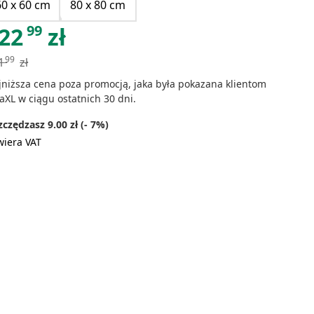
60 x 60 cm
80 x 80 cm
99
22
zł
99
1
zł
jniższa cena poza promocją, jaka była pokazana klientom
aXL w ciągu ostatnich 30 dni.
czędzasz 9.00 zł (- 7%)
wiera VAT