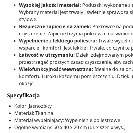
Wysokiej jakości materiał:
Poduszki wykonane z m
Wybrany materiał jest trwały i świetnie sprawdza 
stylowe.
Bezpieczne zapięcie na zamek:
Pokrowce na podus
czyszczenie. Zapięcie trzyma pokrowce na swoim mi
Wypełnienie z lekkiego poliestru:
Trwałe wypełni
wsparcie i komfort. Jest lekkie i trwałe, co czyni
Łatwość w utrzymaniu:
Dzięki zdejmowanym pokr
przestrzegać prostych zasad czyszczenia, aby zac
Wielofunkcyjność wewnętrzna:
Idealne do salonu,
komfortu i uroku każdemu pomieszczeniu. Dzięki un
okazje.
Specyfikacja
Kolor: Jasnożółty
Materiał: Tkanina
Materiał wypełniający: Wypełnienie poliestrowe
Ogólne wymiary: 60 x 40 x 20 cm (dł. x szer. x wys.)