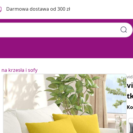
Darmowa dostawa od 300 zł
na krzesła i sofy
vi
v
t
Ko