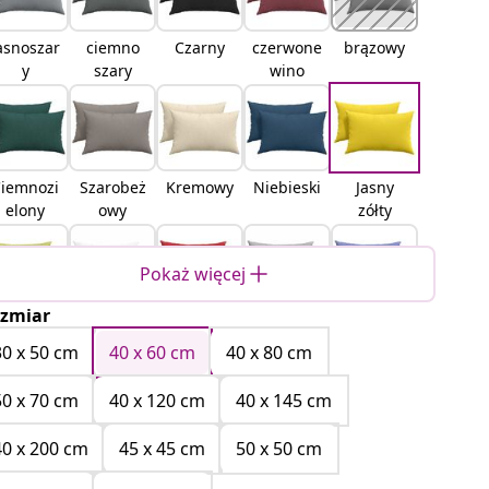
asnoszar
ciemno
Czarny
czerwone
brązowy
y
szary
wino
iemnozi
Szarobeż
Kremowy
Niebieski
Jasny
elony
owy
zółty
Pokaż więcej
zmiar
jasnoziel
Biały
Czerwon
Szara
Niebieski
ony
y
chmura
Dżins
30 x 50 cm
40 x 60 cm
40 x 80 cm
tkanina
50 x 70 cm
40 x 120 cm
40 x 145 cm
40 x 200 cm
45 x 45 cm
50 x 50 cm
Różowy