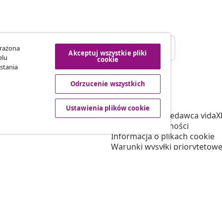
Odstąpienie od umowy
yrażona
Akceptuj wszystkie pliki
ego zamówienia.
elu
cookie
stania
Odrzucenie wszystkich
vidaXL
tnerski
O nas
Ustawienia plików cookie
 vidaXL
Regulamin Sprzedawca vidaX
marketingowa
Polityka prywatności
Informacja o plikach cookie
Warunki wysyłki priorytetowe
Ustawienia plików cookie
Pracuj w vidaXL
Bezpieczeństwo
Osoba odpowiedzialna w UE
Polityką EPR
Deklaracja dostępności