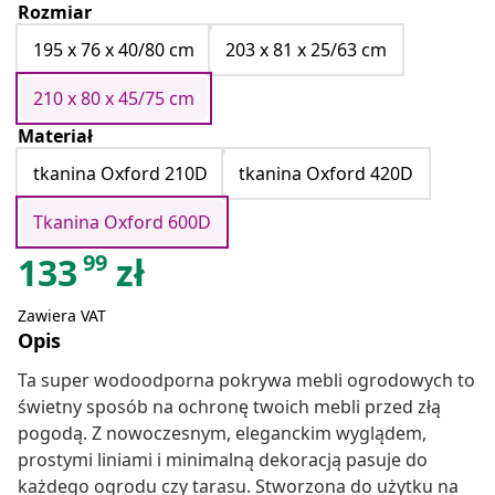
Rozmiar
195 x 76 x 40/80 cm
203 x 81 x 25/63 cm
210 x 80 x 45/75 cm
Materiał
tkanina Oxford 210D
tkanina Oxford 420D
Tkanina Oxford 600D
99
133
zł
Zawiera VAT
Opis
Ta super wodoodporna pokrywa mebli ogrodowych to
świetny sposób na ochronę twoich mebli przed złą
pogodą. Z nowoczesnym, eleganckim wyglądem,
prostymi liniami i minimalną dekoracją pasuje do
każdego ogrodu czy tarasu. Stworzona do użytku na