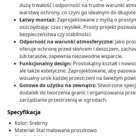
dużą trwałość i odporność na trudne warunki at
warstwę ochrony, co czyni go idealnym do długot
Łatwy montaż:
Zaprojektowane z myślą o prostym
oszczędzając czas i wysiłek. Prosty projekt pozw
bezpieczeństwa czy stabilności.
Odporność na warunki atmosferyczne:
Jako prod
oferuje ochronę przed słońcem i deszczem, zachow
lub tarasów, zapewnia niezawodne wsparcie.
Funkcjonalny design:
Prostokątny kształt i nowocz
ale także estetyczne. Zaprojektowane, aby pasowa
wizualny urok każdej przestrzeni na świeżym powi
Gotowe do użytku na zewnątrz:
Stworzone specja
dodatek do tworzenia granic i organizowania przest
zarządzanie przestrzenią w ogrodach.
Specyfikacja
Kolor: Srebrny
Materiał: Stal malowana proszkowo