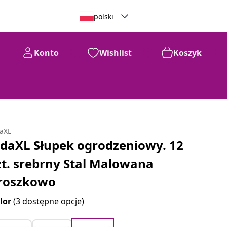
polski
Konto
Wishlist
Koszyk
daXL
idaXL Słupek ogrodzeniowy. 12
zt. srebrny Stal Malowana
roszkowo
lor
(3 dostępne opcje)