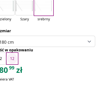
zielony
Szary
srebrny
zmiar
180 cm
ość w opakowaniu
2
12
99
80
zł
wiera VAT