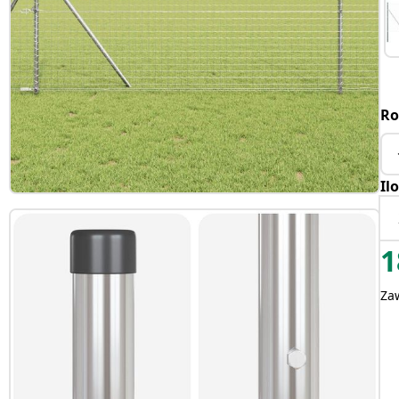
Ro
Il
1
Za