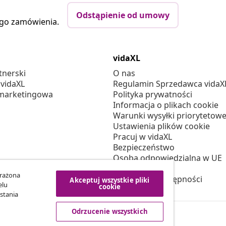
Odstąpienie od umowy
ego zamówienia.
vidaXL
tnerski
O nas
 vidaXL
Regulamin Sprzedawca vidaX
marketingowa
Polityka prywatności
Informacja o plikach cookie
Warunki wysyłki priorytetowe
Ustawienia plików cookie
Pracuj w vidaXL
Bezpieczeństwo
Osoba odpowiedzialna w UE
Polityką EPR
yrażona
Deklaracja dostępności
Akceptuj wszystkie pliki
elu
cookie
stania
Odrzucenie wszystkich