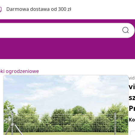
Darmowa dostawa od 300 zł
pki ogrodzeniowe
vi
v
s
P
Ko