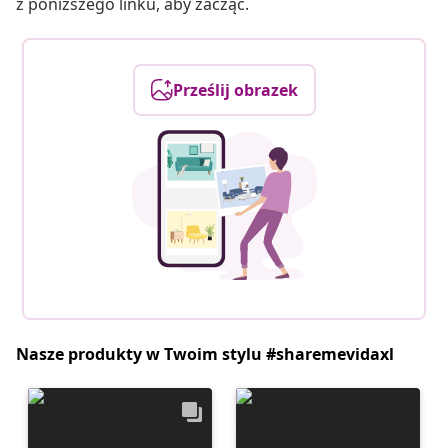
z poniższego linku, aby zacząć.
Prześlij obrazek
Nasze produkty w Twoim stylu #sharemevidaxl