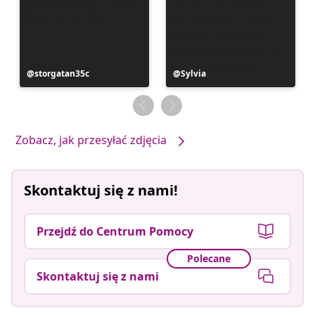
Post
storgatan35c
Post
Sylvia
opublikowany
opublikowany
przez
przez
Zobacz, jak przesyłać zdjęcia
Skontaktuj się z nami!
Przejdź do Centrum Pomocy
Polecane
Skontaktuj się z nami