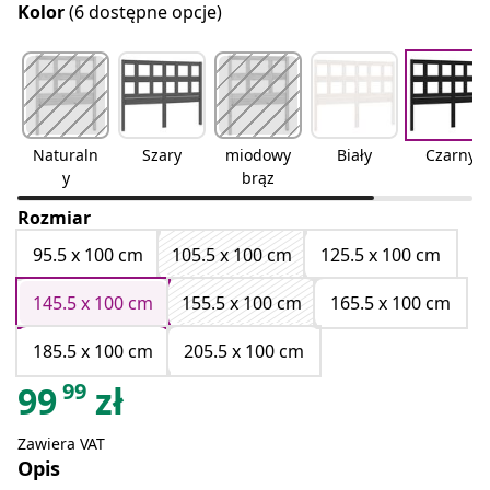
Kolor
(6 dostępne opcje)
Naturaln
Szary
miodowy
Biały
Czarny
y
brąz
Rozmiar
95.5 x 100 cm
105.5 x 100 cm
125.5 x 100 cm
145.5 x 100 cm
155.5 x 100 cm
165.5 x 100 cm
185.5 x 100 cm
205.5 x 100 cm
99
99
zł
Zawiera VAT
Opis