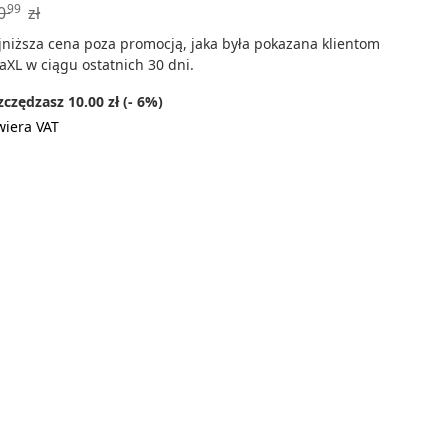
99
0
zł
jniższa cena poza promocją, jaka była pokazana klientom
aXL w ciągu ostatnich 30 dni.
czędzasz 10.00 zł (- 6%)
wiera VAT