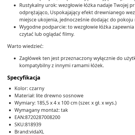
Rustykalny urok: wezgłowie łóżka nadaje Twojej pr
odprężająco, Uspokajający efekt drewnianego wezg
miejsce ukojenia, jednocześnie dodając do pokoju 
Wygodne podparcie: to wezgłowie łóżka zapewnia d
czytać lub oglądać filmy.
Warto wiedzieć:
Zagłówek ten jest przeznaczony wyłącznie do użytk
kompatybilny z innymi ramami łóżek.
Specyfikacja
Kolor: czarny
Materiał: lite drewno sosnowe
Wymiary: 185,5 x 4 x 100 cm (szer. x gł. x wys.)
Wymagany montaż: tak
EAN:8720287008200
SKU:818939
Brand:vidaXL