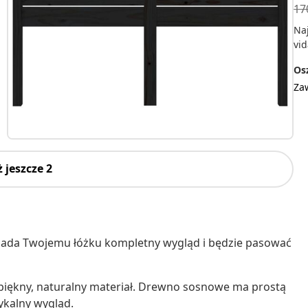
17
Na
vid
Osz
Za
 jeszcze 2
ada Twojemu łóżku kompletny wygląd i będzie pasować
o piękny, naturalny materiał. Drewno sosnowe ma prostą
ykalny wygląd.