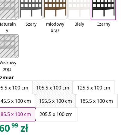
Naturaln
Szary
miodowy
Biały
Czarny
y
brąz
Woskowy
brąz
zmiar
95.5 x 100 cm
105.5 x 100 cm
125.5 x 100 cm
145.5 x 100 cm
155.5 x 100 cm
165.5 x 100 cm
185.5 x 100 cm
205.5 x 100 cm
99
60
zł