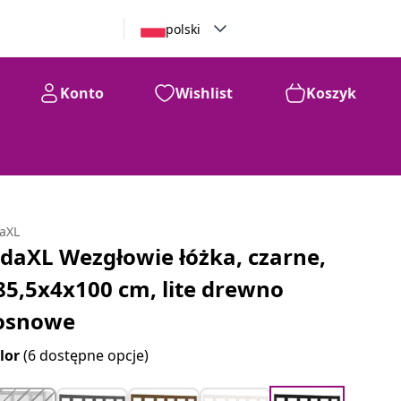
polski
Konto
Wishlist
Koszyk
daXL
idaXL Wezgłowie łóżka, czarne,
85,5x4x100 cm, lite drewno
osnowe
lor
(6 dostępne opcje)