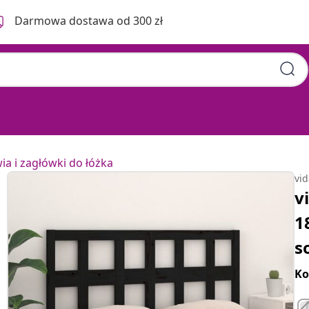
Darmowa dostawa od 300 zł
a i zagłówki do łóżka
vi
v
1
s
Ko