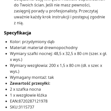
do Twoich ścian. Jeśli nie masz pewności,
zasięgnij porady u profesjonalisty. Przeczytaj
uważnie każdy krok instrukcji i postępuj zgodnie
z nią.
Specyfikacja
Kolor: przydymiony dąb
Materiał: materiał drewnopochodny
Wymiary szafki nocnej: 48,5 x 32,5 x 80 cm (szer. x gł.
x wys.)
Wymiary wezgłowia: 200 x 1,5 x 80 cm (dł. x szer. x
wys.)
Wymagany montaż: tak
Zawartość przesyłki:
2 x szafka nocna
1 x wezgłowie łóżka
EAN:8720287121978
SKU:3115737