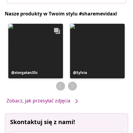
Nasze produkty w Twoim stylu #sharemevidaxl
Post
storgatan35c
Post
Sylvia
opublikowany
opublikowany
przez
przez
Zobacz, jak przesyłać zdjęcia
Skontaktuj się z nami!