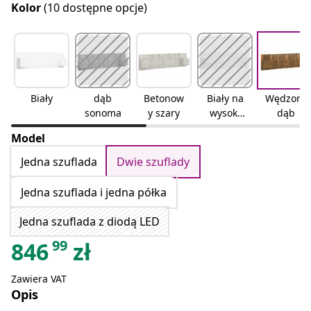
Kolor
(10 dostępne opcje)
Biały
dąb
Betonow
Biały na
Wędzony
sonoma
y szary
wysoki
dąb
połysk
Model
Jedna szuflada
Dwie szuflady
Jedna szuflada i jedna półka
Jedna szuflada z diodą LED
99
846
zł
Zawiera VAT
Opis