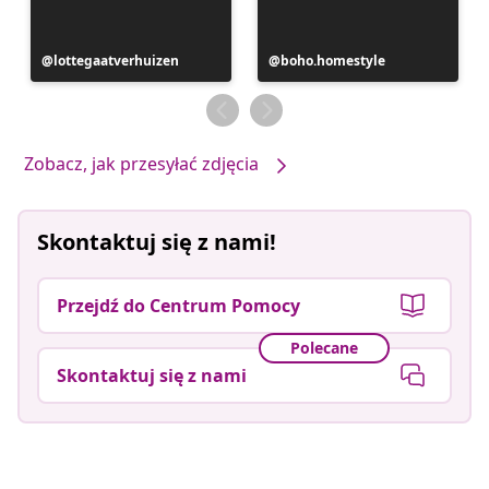
Post
lottegaatverhuizen
Post
boho.homestyle
opublikowany
opublikowany
przez
przez
Zobacz, jak przesyłać zdjęcia
Skontaktuj się z nami!
Przejdź do Centrum Pomocy
Polecane
Skontaktuj się z nami