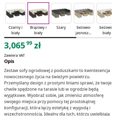
Czarny i
Brązowy i
Szary
beżowo-
beżowo-
biały
biały
jasnoszar
biały
y
99
3,065
zł
Zawiera VAT
Opis
Zestaw sofy ogrodowej z poduszkami to kwintesencja
nowoczesnego życia na świeżym powietrzu.
Przemyślany design z prostymi liniami sprawi, że twoje
chwile spędzone na tarasie lub w ogrodzie będą
wyjątkowe. Wyobraź sobie, jak zmienisz atmosferę
swojego miejsca przy pomocy tej prostokątnej
konfiguracji, która łączy estetykę z wygodą i
wszechstronnością. Idealny dla tych, którzy uwielbiają