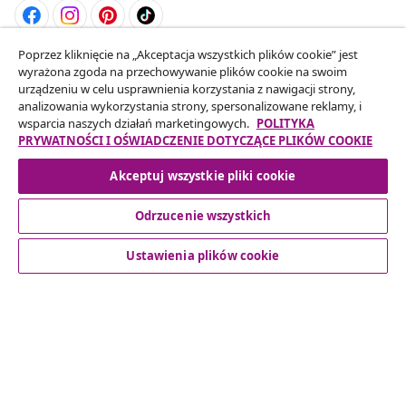
Poprzez kliknięcie na „Akceptacja wszystkich plików cookie” jest
Odstąpienie od umowy
wyrażona zgoda na przechowywanie plików cookie na swoim
Złóż wniosek o odstąpienie od umowy dotyczącej
urządzeniu w celu usprawnienia korzystania z nawigacji strony,
analizowania wykorzystania strony, spersonalizowane reklamy, i
Twojego zamówienia.
wsparcia naszych działań marketingowych.
POLITYKA
PRYWATNOŚCI I OŚWIADCZENIE DOTYCZĄCE PLIKÓW COOKIE
Odstąpienie od umowy
Akceptuj wszystkie pliki cookie
Odrzucenie wszystkich
Obsługa Klienta
Ustawienia plików cookie
Biznes
vidaXL
Odkryj więcej