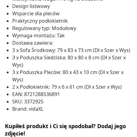
Design listwowy
Wsparcie dla pleców
Praktyczny podłokietnik
Regulowany typ: Modułowy
Wymaga montażu: Tak
Dostawa zawiera:
3 x Sofa Środkowy: 79 x 83 x 73 cm (Dł x Szer x Wys)
3 x Poduszka Siedziska: 80 x 80 x 8 cm (Dł x Szer x
Wys)
3 x Poduszka Pleców: 80 x 43 x 10 cm (Dł x Szer x
Wys)
2 x Podłokietnik: 79 x 6 x 61 cm (Dł x Szer x Wys)
EAN: 8721288536891
SKU: 3372925
Brand: vidaXL
Kupiłeś produkt i Ci się spodobał? Dodaj jego
zdjęcie!