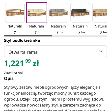
Naturaln
Naturaln
Naturaln
Naturaln
Naturaln
y
y i
y i
y i
y i
kremowy
jasnoszar
antracyto
beżowy
Styl podłokietnika
y
wy
Otwarta rama
99
1,221
zł
Zawiera VAT
Opis
Stylowy zestaw mebli ogrodowych łączy elegancję z
funkcjonalnością, tworząc mocny punkt każdego
ogrodu. Dzięki czystym liniom i prostemu wyglądowi,
wprowadza nowoczesny styl, a zarazem zachęca do