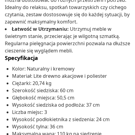
można dostosować do różnych przestrzeni i potrzeb.
Idealny do relaksu, spotkań towarzyskich czy cichego
czytania, zestaw dostosowuje się do każdej sytuacji, by
zapewnić maksymalny komfort.
Łatwość w Utrzymaniu:
Utrzymuj meble w
świetnym stanie, przecierając je wilgotną szmatką.
Regularna pielęgnacja powierzchni pozwala na dłuższe
cieszenie się wyglądem mebli.
Specyfikacja
Kolor: Naturalny i kremowy
Materiał: Lite drewno akacjowe i poliester
Ciężarki: 20,74 kg
Szerokość siedziska: 60 cm
Głębokość miejsca: 50,5 cm
Wysokość siedziska od podłoża: 37 cm
Liczba miejsc: 3
Wysokość podłokietnika z siedzenia: 24 cm
Wysokość tylna: 36 cm
Maksymalna waga: 110 kg na siedzenie