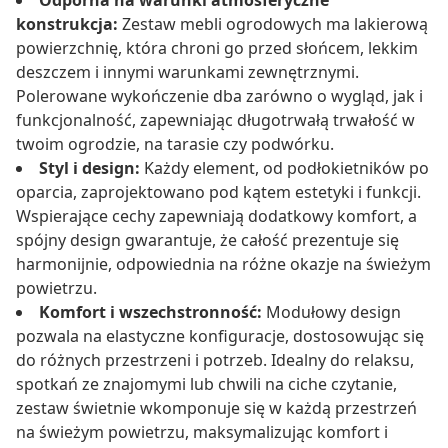
Odporna na warunki atmosferyczne
konstrukcja:
Zestaw mebli ogrodowych ma lakierową
powierzchnię, która chroni go przed słońcem, lekkim
deszczem i innymi warunkami zewnętrznymi.
Polerowane wykończenie dba zarówno o wygląd, jak i
funkcjonalność, zapewniając długotrwałą trwałość w
twoim ogrodzie, na tarasie czy podwórku.
Styl i design:
Każdy element, od podłokietników po
oparcia, zaprojektowano pod kątem estetyki i funkcji.
Wspierające cechy zapewniają dodatkowy komfort, a
spójny design gwarantuje, że całość prezentuje się
harmonijnie, odpowiednia na różne okazje na świeżym
powietrzu.
Komfort i wszechstronność:
Modułowy design
pozwala na elastyczne konfiguracje, dostosowując się
do różnych przestrzeni i potrzeb. Idealny do relaksu,
spotkań ze znajomymi lub chwili na ciche czytanie,
zestaw świetnie wkomponuje się w każdą przestrzeń
na świeżym powietrzu, maksymalizując komfort i