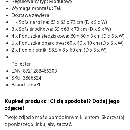
Regulowany typ: Modułowy
Wymaga montażu: Tak
Dostawa zawiera:
1 x Sofa narożna: 63 x 63 x 73 cm (D x S x W)
3 x Sofa środkowa: 59 x 63 x 73 cm (D x S x W)
4 x Poduszka siedziskowa: 60 x 60 x 8 cm (D x S x W)
5 x Poduszka oparciowa: 60 x 40 x 10 cm (D x S x W)
2 x Podłokietnik: 58,5 x 8 x 60 cm (D x S x W)
Poliester
EAN: 8721288466303
SKU: 3366324
Brand: vidaXL
Kupiłeś produkt i Ci się spodobał? Dodaj jego
zdjęcie!
Twoje zdjęcie może pomóc innym klientom. Skorzystaj
z poniższego linku, aby zacząć.