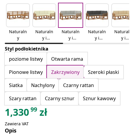
Naturaln
Naturaln
Naturaln
Naturaln
Naturaln
y
y i
y i
y i
y i
kremowy
jasnoszar
antracyto
beżowy
Styl podłokietnika
y
wy
poziome listwy
Otwarta rama
Pionowe listwy
Zakrzywiony
Szeroki płaski
Siatka
Nachylony
Czarny rattan
Szary rattan
Czarny sznur
Sznur kawowy
99
1,330
zł
Zawiera VAT
Opis