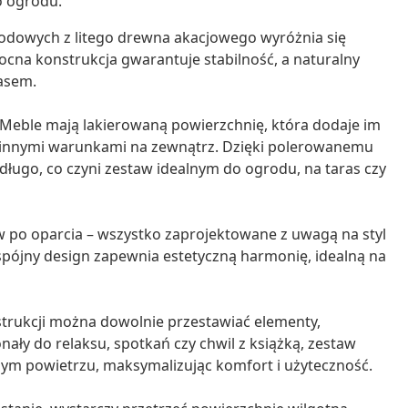
o ogrodu.
odowych z litego drewna akacjowego wyróżnia się
ocna konstrukcja gwarantuje stabilność, a naturalny
asem.
Meble mają lakierowaną powierzchnię, która dodaje im
 innymi warunkami na zewnątrz. Dzięki polerowanemu
ługo, co czyni zestaw idealnym do ogrodu, na taras czy
 po oparcia – wszystko zaprojektowane z uwagą na styl
pójny design zapewnia estetyczną harmonię, idealną na
trukcji można dowolnie przestawiać elementy,
ały do relaksu, spotkań czy chwil z książką, zestaw
żym powietrzu, maksymalizując komfort i użyteczność.