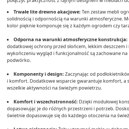
połączyć praktyczność z fajnym designem w meblach d
Trwałe lite drewno akacjowe:
Ten zestaw mebli ogr
solidnością i odpornością na warunki atmosferyczne. M
kolor pięknie komponuje się z każdym ogrodem czy tar
Odporna na warunki atmosferyczne konstrukcja:
dodatkowej ochrony przed słońcem, lekkim deszczem i
wykończeniu wygląd i funkcjonalność są zachowane na d
podwórko.
Komponenty i design:
Zaczynając od podłokietników
i komfort. Dodatkowe wsparcie gwarantuje komfort, a s
wszelkie aktywności na świeżym powietrzu.
Komfort i wszechstronność:
Dzięki modułowej kons
dopasowując je do różnych przestrzeni i potrzeb. Doskon
świetnie dopasowuje się do każdego otoczenia na świe