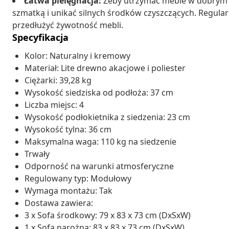
Łatwa pielęgnacja:
Żeby utrzymać meble w dobrym s
szmatką i unikać silnych środków czyszczących. Regula
przedłużyć żywotność mebli.
Specyfikacja
Kolor: Naturalny i kremowy
Materiał: Lite drewno akacjowe i poliester
Ciężarki: 39,28 kg
Wysokość siedziska od podłoża: 37 cm
Liczba miejsc: 4
Wysokość podłokietnika z siedzenia: 23 cm
Wysokość tylna: 36 cm
Maksymalna waga: 110 kg na siedzenie
Trwały
Odporność na warunki atmosferyczne
Regulowany typ: Modułowy
Wymaga montażu: Tak
Dostawa zawiera:
3 x Sofa środkowy: 79 x 83 x 73 cm (DxSxW)
1 x Sofa narożna: 83 x 83 x 73 cm (DxSxW)