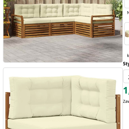
St
1
Za