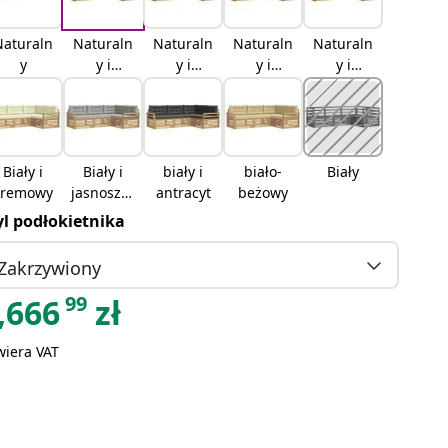
Naturaln
Naturaln
Naturaln
Naturaln
Naturaln
y
y i
y i
y i
y i
kremowy
jasnoszar
antracyto
beżowy
y
wy
Biały i
Biały i
biały i
biało-
Biały
kremowy
jasnoszar
antracyt
beżowy
y
yl podłokietnika
Zakrzywiony
99
,666
zł
wiera VAT