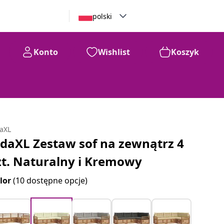
polski
Konto
Wishlist
Koszyk
daXL
idaXL Zestaw sof na zewnątrz 4
zt. Naturalny i Kremowy
lor
(10 dostępne opcje)