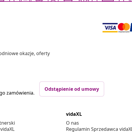
odniowe okazje, oferty
Odstąpienie od umowy
ego zamówienia.
vidaXL
tnerski
O nas
 vidaXL
Regulamin Sprzedawca vidaX