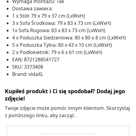
Wymaga montażu: Tak
Dostawa zawiera:
1 x Stół: 79 x 79 x 37 cm (LxWxH)
3 x Sofa Środkowa: 79 x 83 x 73 cm (LxWxH)
1x Sofa Rogowa: 83 x 83 x 73 cm (LxWxH)
4 x Poduszka Siedzeniowa: 80 x 80 x 8 cm (LxWxH)
5 x Poduszka Tylna: 80 x 43 x 10 cm (LxWxH)
2 x Podłokietnik: 79 x 6 x 61 cm (LxWxH)
EAN: 8721288541727
SKU: 3373408
Brand: vidaXL
Kupiłeś produkt i Ci się spodobał? Dodaj jego
zdjęcie!
Twoje zdjęcie może pomóc innym klientom. Skorzystaj
z poniższego linku, aby zacząć.