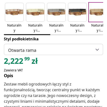
Naturaln
Naturaln
Naturaln
Naturaln
Naturaln
y
y i
y i
y i
y i
kremowy
jasnoszar
antracyto
beżowy
Styl podłokietnika
y
wy
Otwarta rama
99
2,222
zł
Zawiera VAT
Opis
Zestaw mebli ogrodowych łączy styl z
funkcjonalnością, tworząc centralny punkt w każdym
ogrodzie czy na tarasie. Jego nowoczesny design, z
czystymi liniami i minimalistycznymi detalami, dodaje