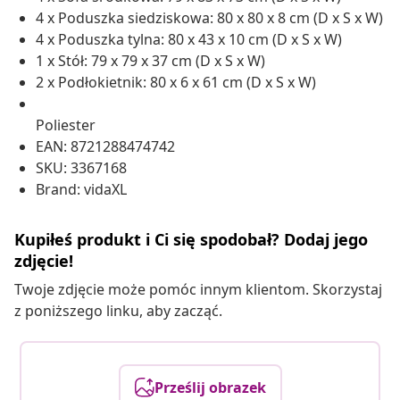
4 x Poduszka siedziskowa: 80 x 80 x 8 cm (D x S x W)
4 x Poduszka tylna: 80 x 43 x 10 cm (D x S x W)
1 x Stół: 79 x 79 x 37 cm (D x S x W)
2 x Podłokietnik: 80 x 6 x 61 cm (D x S x W)
Poliester
EAN: 8721288474742
SKU: 3367168
Brand: vidaXL
Kupiłeś produkt i Ci się spodobał? Dodaj jego
zdjęcie!
Twoje zdjęcie może pomóc innym klientom. Skorzystaj
z poniższego linku, aby zacząć.
Prześlij obrazek