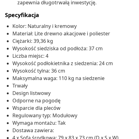
zapewnia długotrwałą inwestycję.
Specyfikacja
Kolor: Naturalny i kremowy
Materiał: Lite drewno akacjowe i poliester
Ciężarki: 39,36 kg
Wysokość siedziska od podłoża: 37 cm
Liczba miejsc: 4
Wysokość podłokietnika z siedzenia: 24 cm
Wysokość tylna: 36 cm
Maksymalna waga: 110 kg na siedzenie
Trwały
Design listwowy
Odporne na pogodę
Wsparcie dla pleców
Regulowany typ: Modułowy
Wymaga montażu: Tak
Dostawa zawiera:
4 x Sofa środkowa: 79 x 83 x 73 cm (D x S x W)