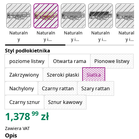
Naturaln
Naturaln
Naturaln
Naturaln
Naturaln
y
y i
y i
y i
y i
kremowy
jasnoszar
antracyto
beżowy
Styl podłokietnika
y
wy
poziome listwy
Otwarta rama
Pionowe listwy
Zakrzywiony
Szeroki płaski
Siatka
Nachylony
Czarny rattan
Szary rattan
Czarny sznur
Sznur kawowy
99
1,378
zł
Zawiera VAT
Opis