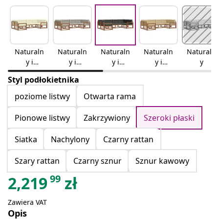
Naturaln
Naturaln
Naturaln
Naturaln
Naturaln
y i
y i
y i
y i
y
kremowy
jasnoszar
antracyto
beżowy
Styl podłokietnika
y
wy
poziome listwy
Otwarta rama
Pionowe listwy
Zakrzywiony
Szeroki płaski
Siatka
Nachylony
Czarny rattan
Szary rattan
Czarny sznur
Sznur kawowy
99
2,219
zł
Zawiera VAT
Opis