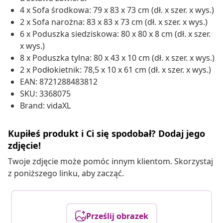
4 x Sofa środkowa: 79 x 83 x 73 cm (dł. x szer. x wys.)
2 x Sofa narożna: 83 x 83 x 73 cm (dł. x szer. x wys.)
6 x Poduszka siedziskowa: 80 x 80 x 8 cm (dł. x szer.
x wys.)
8 x Poduszka tylna: 80 x 43 x 10 cm (dł. x szer. x wys.)
2 x Podłokietnik: 78,5 x 10 x 61 cm (dł. x szer. x wys.)
EAN: 8721288483812
SKU: 3368075
Brand: vidaXL
Kupiłeś produkt i Ci się spodobał? Dodaj jego
zdjęcie!
Twoje zdjęcie może pomóc innym klientom. Skorzystaj
z poniższego linku, aby zacząć.
Prześlij obrazek