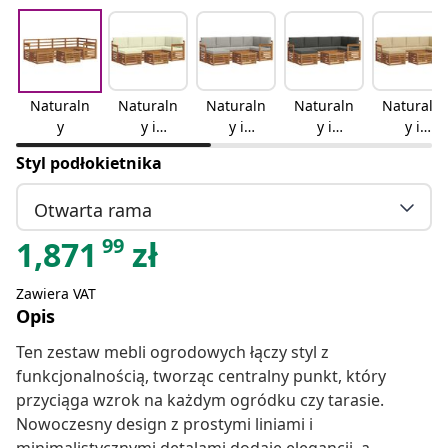
Naturaln
Naturaln
Naturaln
Naturaln
Naturaln
y
y i
y i
y i
y i
kremowy
jasnoszar
antracyto
beżowy
Styl podłokietnika
y
wy
Otwarta rama
99
1,871
zł
Zawiera VAT
Opis
Ten zestaw mebli ogrodowych łączy styl z
funkcjonalnością, tworząc centralny punkt, który
przyciąga wzrok na każdym ogródku czy tarasie.
Nowoczesny design z prostymi liniami i