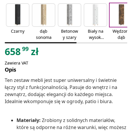
Czarny
dąb
Betonow
Biały na
Wędzony
sonoma
y szary
wysoki
dąb
połysk
99
658
zł
Zawiera VAT
Opis
Ten zestaw mebli jest super uniwersalny i świetnie
łączy styl z funkcjonalnością. Pasuje do wnętrz i na
zewnątrz, dodając elegancji do każdego miejsca.
Idealnie wkomponuje się w ogrody, patio i biura.
Materiały:
Zrobiony z solidnych materiałów,
które są odporne na różne warunki, więc możesz