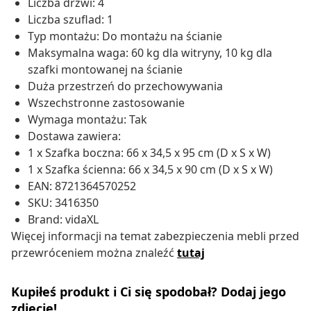
Liczba drzwi: 4
Liczba szuflad: 1
Typ montażu: Do montażu na ścianie
Maksymalna waga: 60 kg dla witryny, 10 kg dla
szafki montowanej na ścianie
Duża przestrzeń do przechowywania
Wszechstronne zastosowanie
Wymaga montażu: Tak
Dostawa zawiera:
1 x Szafka boczna: 66 x 34,5 x 95 cm (D x S x W)
1 x Szafka ścienna: 66 x 34,5 x 90 cm (D x S x W)
EAN: 8721364570252
SKU: 3416350
Brand: vidaXL
Więcej informacji na temat zabezpieczenia mebli przed
przewróceniem można znaleźć
tutaj
Kupiłeś produkt i Ci się spodobał? Dodaj jego
zdjęcie!