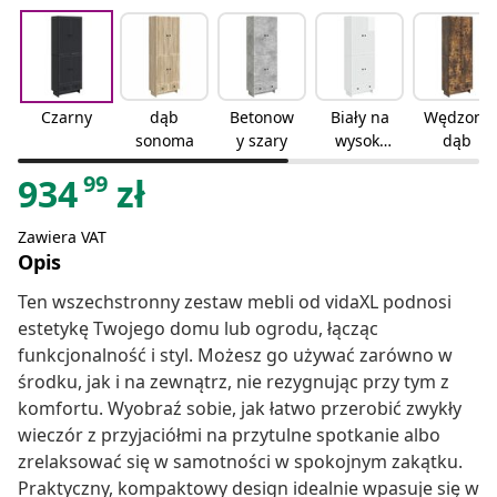
Czarny
dąb
Betonow
Biały na
Wędzony
sonoma
y szary
wysoki
dąb
połysk
99
934
zł
Zawiera VAT
Opis
Ten wszechstronny zestaw mebli od vidaXL podnosi
estetykę Twojego domu lub ogrodu, łącząc
funkcjonalność i styl. Możesz go używać zarówno w
środku, jak i na zewnątrz, nie rezygnując przy tym z
komfortu. Wyobraź sobie, jak łatwo przerobić zwykły
wieczór z przyjaciółmi na przytulne spotkanie albo
zrelaksować się w samotności w spokojnym zakątku.
Praktyczny, kompaktowy design idealnie wpasuje się w