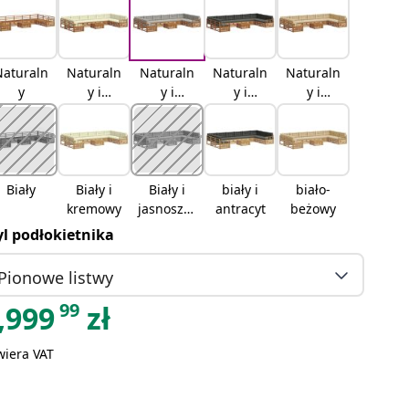
Naturaln
Naturaln
Naturaln
Naturaln
Naturaln
y
y i
y i
y i
y i
kremowy
jasnoszar
antracyto
beżowy
y
wy
Biały
Biały i
Biały i
biały i
biało-
kremowy
jasnoszar
antracyt
beżowy
y
yl podłokietnika
Pionowe listwy
99
,999
zł
wiera VAT