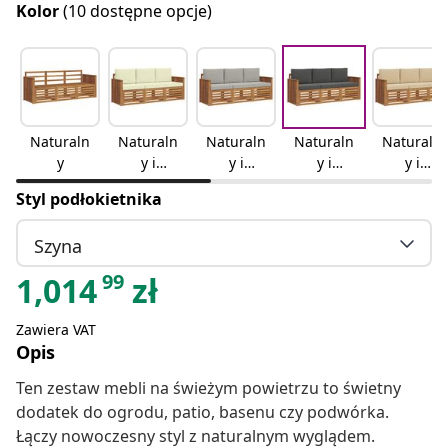
Kolor
(10 dostępne opcje)
Naturaln
Naturaln
Naturaln
Naturaln
Naturaln
y
y i
y i
y i
y i
kremowy
jasnoszar
antracyto
beżowy
Styl podłokietnika
y
wy
Szyna
99
1,014
zł
Zawiera VAT
Opis
Ten zestaw mebli na świeżym powietrzu to świetny
dodatek do ogrodu, patio, basenu czy podwórka.
Łączy nowoczesny styl z naturalnym wyglądem.