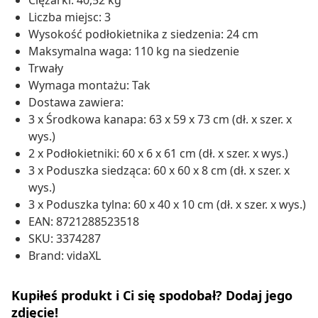
Ciężarki: 40,52 kg
Liczba miejsc: 3
Wysokość podłokietnika z siedzenia: 24 cm
Maksymalna waga: 110 kg na siedzenie
Trwały
Wymaga montażu: Tak
Dostawa zawiera:
3 x Środkowa kanapa: 63 x 59 x 73 cm (dł. x szer. x
wys.)
2 x Podłokietniki: 60 x 6 x 61 cm (dł. x szer. x wys.)
3 x Poduszka siedząca: 60 x 60 x 8 cm (dł. x szer. x
wys.)
3 x Poduszka tylna: 60 x 40 x 10 cm (dł. x szer. x wys.)
EAN: 8721288523518
SKU: 3374287
Brand: vidaXL
Kupiłeś produkt i Ci się spodobał? Dodaj jego
zdjęcie!