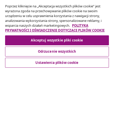
Poprzez kliknięcie na „Akceptacja wszystkich plików cookie” jest
Odstąpienie od umowy
wyrażona zgoda na przechowywanie plików cookie na swoim
Złóż wniosek o odstąpienie od umowy dotyczącej
urządzeniu w celu usprawnienia korzystania z nawigacji strony,
analizowania wykorzystania strony, spersonalizowane reklamy, i
Twojego zamówienia.
wsparcia naszych działań marketingowych.
POLITYKA
PRYWATNOŚCI I OŚWIADCZENIE DOTYCZĄCE PLIKÓW COOKIE
Odstąpienie od umowy
Akceptuj wszystkie pliki cookie
Odrzucenie wszystkich
Obsługa Klienta
Ustawienia plików cookie
Biznes
vidaXL
Odkryj więcej