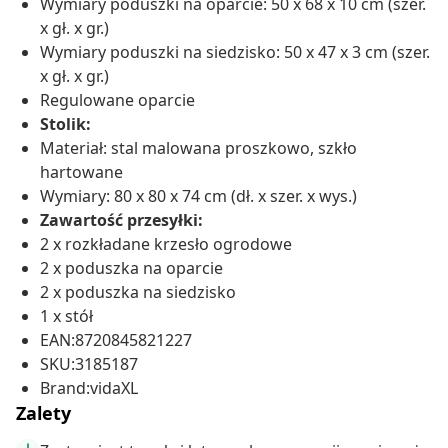
Wymiary poduszki na oparcie: 50 x 68 x 10 cm (szer.
x gł. x gr.)
Wymiary poduszki na siedzisko: 50 x 47 x 3 cm (szer.
x gł. x gr.)
Regulowane oparcie
Stolik:
Materiał: stal malowana proszkowo, szkło
hartowane
Wymiary: 80 x 80 x 74 cm (dł. x szer. x wys.)
Zawartość przesyłki:
2 x rozkładane krzesło ogrodowe
2 x poduszka na oparcie
2 x poduszka na siedzisko
1 x stół
EAN:8720845821227
SKU:3185187
Brand:vidaXL
Zalety