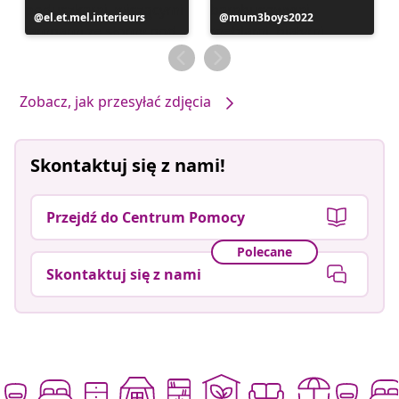
Post
el.et.mel.interieurs
Post
mum3boys2022
opublikowany
opublikowany
przez
przez
Zobacz, jak przesyłać zdjęcia
Skontaktuj się z nami!
Przejdź do Centrum Pomocy
Polecane
Skontaktuj się z nami