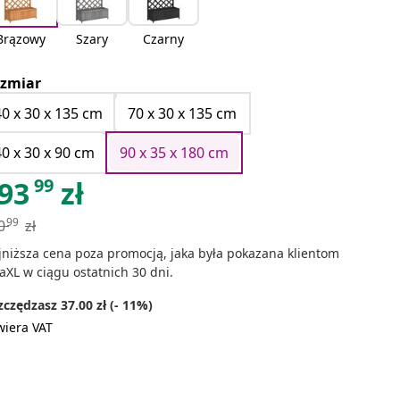
Brązowy
Szary
Czarny
zmiar
40 x 30 x 135 cm
70 x 30 x 135 cm
40 x 30 x 90 cm
90 x 35 x 180 cm
99
93
zł
99
0
zł
jniższa cena poza promocją, jaka była pokazana klientom
aXL w ciągu ostatnich 30 dni.
czędzasz 37.00 zł (- 11%)
wiera VAT