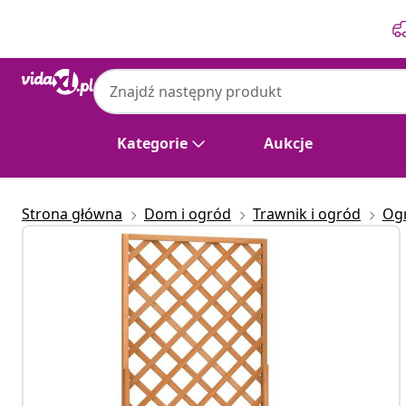
Poprzedni
Następny
Kategorie
Aukcje
Strona główna
Dom i ogród
Trawnik i ogród
Og