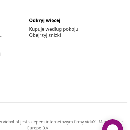
Odkryj więcej
Kupuje według pokoju
L
Obejrzyj zniżki
j
vidaxl.pl jest sklepem internetowym firmy vidaXL Marketplace
Europe B.V