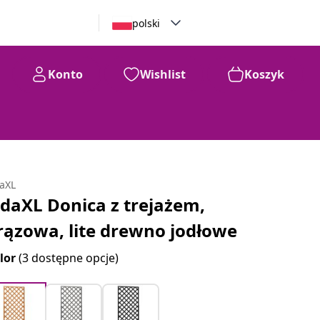
polski
Konto
Wishlist
Koszyk
daXL
idaXL Donica z trejażem,
rązowa, lite drewno jodłowe
lor
(3 dostępne opcje)