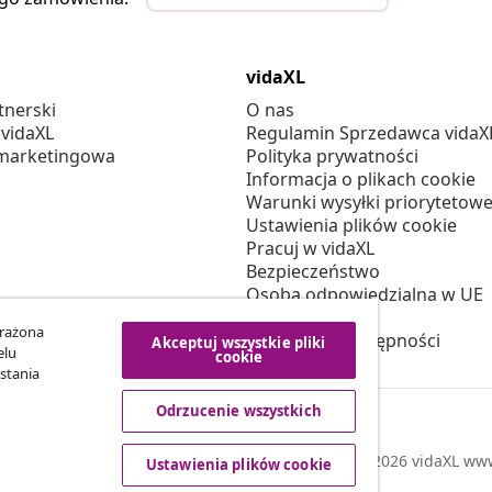
vidaXL
tnerski
O nas
 vidaXL
Regulamin Sprzedawca vidaX
marketingowa
Polityka prywatności
Informacja o plikach cookie
Warunki wysyłki priorytetowe
Ustawienia plików cookie
Pracuj w vidaXL
Bezpieczeństwo
Osoba odpowiedzialna w UE
Polityką EPR
yrażona
Deklaracja dostępności
Akceptuj wszystkie pliki
elu
cookie
stania
Odrzucenie wszystkich
© 2008-2026 vidaXL www.
Ustawienia plików cookie