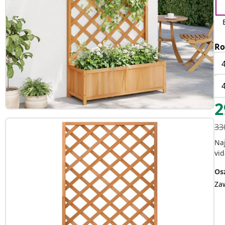
Ro
2
33
Na
vid
Osz
Za