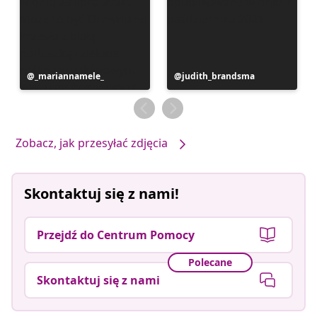
Post
_mariannamele_
Post
judith_brandsma
opublikowany
opublikowany
przez
przez
Zobacz, jak przesyłać zdjęcia
Skontaktuj się z nami!
Przejdź do Centrum Pomocy
Polecane
Skontaktuj się z nami