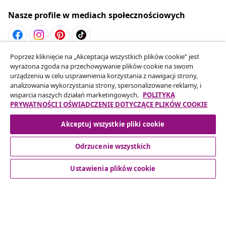
Nasze profile w mediach społecznościowych
Poprzez kliknięcie na „Akceptacja wszystkich plików cookie” jest
Odstąpienie od umowy
wyrażona zgoda na przechowywanie plików cookie na swoim
Złóż wniosek o odstąpienie od umowy dotyczącej
urządzeniu w celu usprawnienia korzystania z nawigacji strony,
analizowania wykorzystania strony, spersonalizowane reklamy, i
Twojego zamówienia.
wsparcia naszych działań marketingowych.
POLITYKA
PRYWATNOŚCI I OŚWIADCZENIE DOTYCZĄCE PLIKÓW COOKIE
Odstąpienie od umowy
Akceptuj wszystkie pliki cookie
Odrzucenie wszystkich
Obsługa Klienta
Ustawienia plików cookie
Biznes
vidaXL