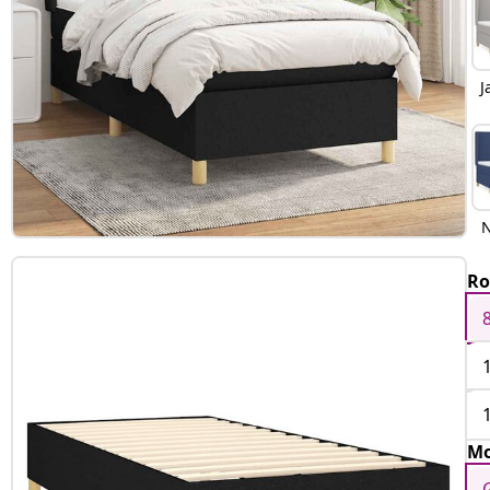
J
N
Ro
Mo