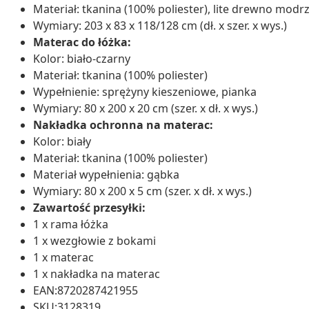
Materiał: tkanina (100% poliester), lite drewno mod
Wymiary: 203 x 83 x 118/128 cm (dł. x szer. x wys.)
Materac do łóżka:
Kolor: biało-czarny
Materiał: tkanina (100% poliester)
Wypełnienie: sprężyny kieszeniowe, pianka
Wymiary: 80 x 200 x 20 cm (szer. x dł. x wys.)
Nakładka ochronna na materac:
Kolor: biały
Materiał: tkanina (100% poliester)
Materiał wypełnienia: gąbka
Wymiary: 80 x 200 x 5 cm (szer. x dł. x wys.)
Zawartość przesyłki:
1 x rama łóżka
1 x wezgłowie z bokami
1 x materac
1 x nakładka na materac
EAN:8720287421955
SKU:3128319