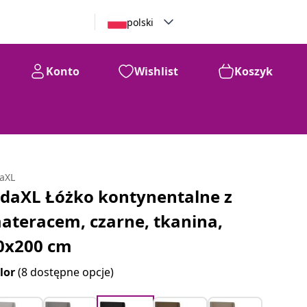
polski
Konto
Wishlist
Koszyk
daXL
idaXL Łóżko kontynentalne z
ateracem, czarne, tkanina,
0x200 cm
lor
(8 dostępne opcje)