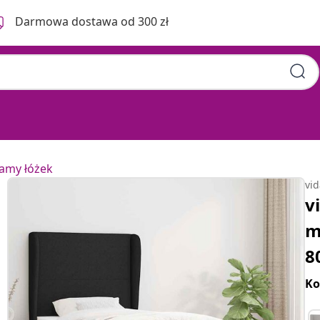
Darmowa dostawa od 300 zł
ramy łóżek
vi
v
m
8
Ko