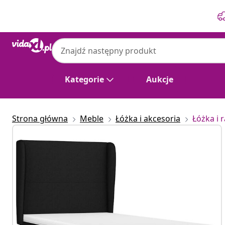
Poprzedni
Następny
Kategorie
Aukcje
Strona główna
Meble
Łóżka i akcesoria
Łóżka i 