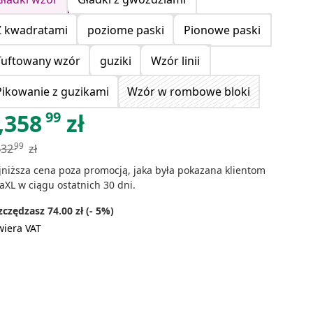
Z kwadratami
poziome paski
Pionowe paski
Tuftowany wzór
guziki
Wzór linii
Pikowanie z guzikami
Wzór w rombowe bloki
99
,358
zł
99
432
zł
jniższa cena poza promocją, jaka była pokazana klientom
aXL w ciągu ostatnich 30 dni.
czędzasz 74.00 zł (- 5%)
wiera VAT