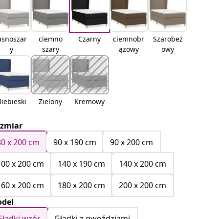
asnoszar
ciemno
Czarny
ciemnobr
Szarobeż
y
szary
ązowy
owy
iebieski
Zielony
Kremowy
zmiar
80 x 200 cm
90 x 190 cm
90 x 200 cm
100 x 200 cm
140 x 190 cm
140 x 200 cm
160 x 200 cm
180 x 200 cm
200 x 200 cm
del
Gładki wzór
Gładki z gwoździami