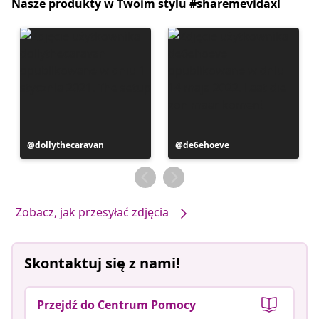
Nasze produkty w Twoim stylu #sharemevidaxl
Post
dollythecaravan
Post
de6ehoeve
opublikowany
opublikowany
przez
przez
Zobacz, jak przesyłać zdjęcia
Skontaktuj się z nami!
Przejdź do Centrum Pomocy