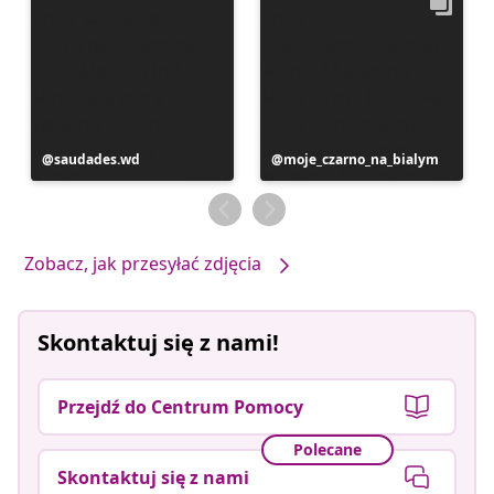
Post
saudades.wd
Post
moje_czarno_na_bialym
opublikowany
opublikowany
przez
przez
Zobacz, jak przesyłać zdjęcia
Skontaktuj się z nami!
Przejdź do Centrum Pomocy
Polecane
Skontaktuj się z nami