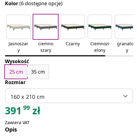
Kolor
(6 dostępne opcje)
Jasnoszar
ciemno
Czarny
Ciemnozi
granatow
y
szary
elony
y
Wysokość
25 cm
35 cm
Rozmiar
160 x 210 cm
99
391
zł
Zawiera VAT
Opis