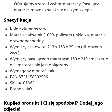
Oferujemy szeroki wybór materacy. Pasujący
materac można znaleźć w naszym sklepie.
Specyfikacja
Kolor: ciemnoszary
Materiał: aksamit (100% poliester), sklejka, materiał
drewnopochodny
Wymiary całkowite: 213 x 163 x 25 cm (dł. x szer. x
wys.)
Wymiary pasującego materaca: 160 x 210 cm (szer. x
dł.); materac nie jest dołączony
Wymagany montaż: tak
EAN:8721158502506
SKU:4101362
Brand:vidaXL
Kupiłeś produkt i Ci się spodobał? Dodaj jego
zdjęcie!