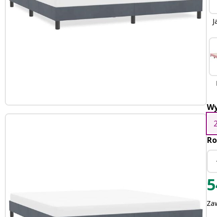
J
Wy
Ro
5
Za