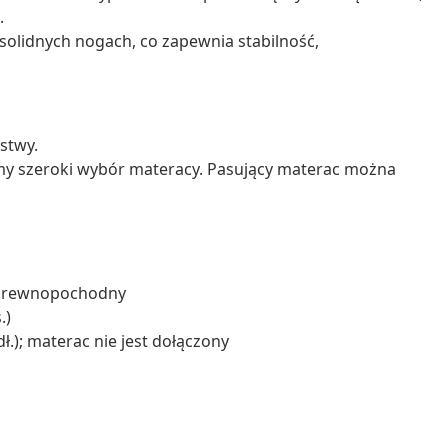
.
a solidnych nogach, co zapewnia stabilność,
istwy.
emy szeroki wybór materacy. Pasujący materac można
ał drewnopochodny
.)
ł.); materac nie jest dołączony