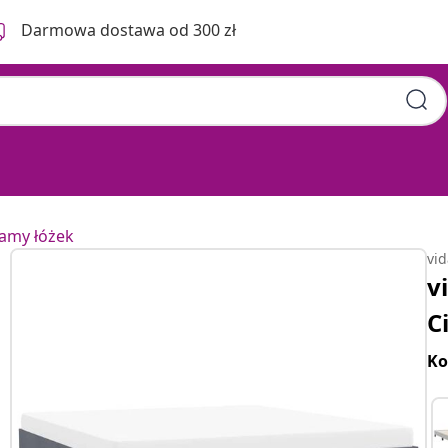
Darmowa dostawa od 300 zł
ramy łóżek
vi
v
C
Ko