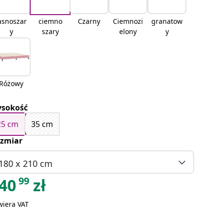
asnoszar
ciemno
Czarny
Ciemnozi
granatow
y
szary
elony
y
Różowy
sokość
25 cm
35 cm
zmiar
180 x 210 cm
99
40
zł
wiera VAT