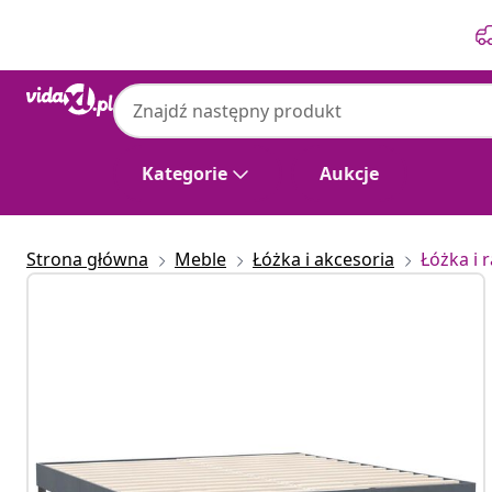
Poprzedni
Następny
Kategorie
Aukcje
Strona główna
Meble
Łóżka i akcesoria
Łóżka i 