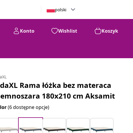
polski
Konto
Wishlist
Koszyk
daXL
idaXL Rama łóżka bez materaca
iemnoszara 180x210 cm Aksamit
lor
(6 dostępne opcje)