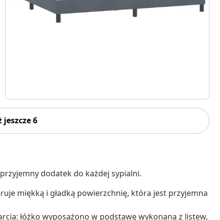
 jeszcze 6
a przyjemny dodatek do każdej sypialni.
eruje miękką i gładką powierzchnię, która jest przyjemna
arcia: łóżko wyposażono w podstawę wykonaną z listew,