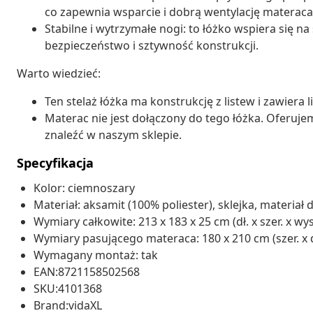
co zapewnia wsparcie i dobrą wentylację materaca
Stabilne i wytrzymałe nogi: to łóżko wspiera się n
bezpieczeństwo i sztywność konstrukcji.
Warto wiedzieć:
Ten stelaż łóżka ma konstrukcję z listew i zawiera l
Materac nie jest dołączony do tego łóżka. Oferuj
znaleźć w naszym sklepie.
Specyfikacja
Kolor: ciemnoszary
Materiał: aksamit (100% poliester), sklejka, materi
Wymiary całkowite: 213 x 183 x 25 cm (dł. x szer. x wys
Wymiary pasującego materaca: 180 x 210 cm (szer. x d
Wymagany montaż: tak
EAN:8721158502568
SKU:4101368
Brand:vidaXL