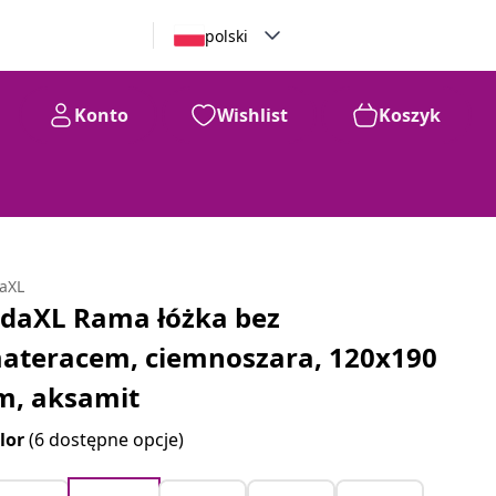
polski
Konto
Wishlist
Koszyk
daXL
idaXL Rama łóżka bez
ateracem, ciemnoszara, 120x190
m, aksamit
lor
(6 dostępne opcje)