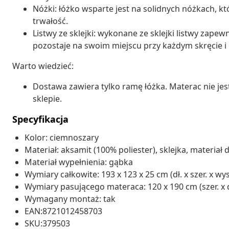
Nóżki: łóżko wsparte jest na solidnych nóżkach, kt
trwałość.
Listwy ze sklejki: wykonane ze sklejki listwy zape
pozostaje na swoim miejscu przy każdym skręcie i 
Warto wiedzieć:
Dostawa zawiera tylko ramę łóżka. Materac nie je
sklepie.
Specyfikacja
Kolor: ciemnoszary
Materiał: aksamit (100% poliester), sklejka, materi
Materiał wypełnienia: gąbka
Wymiary całkowite: 193 x 123 x 25 cm (dł. x szer. x wys
Wymiary pasującego materaca: 120 x 190 cm (szer. x dł
Wymagany montaż: tak
EAN:8721012458703
SKU:379503