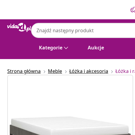
Poprzedni
Następny
Kategorie
Aukcje
Strona główna
Meble
Łóżka i akcesoria
Łóżka i 