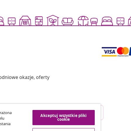
odniowe okazje, oferty
Odstąpienie od umowy
yrażona
Akceptuj wszystkie pliki
ego zamówienia.
elu
cookie
stania