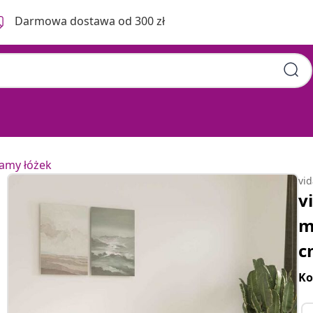
Darmowa dostawa od 300 zł
ramy łóżek
vi
v
m
c
Ko