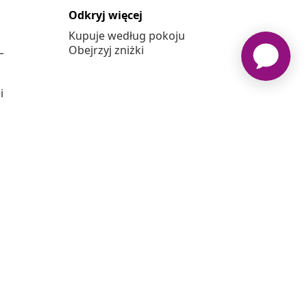
Odkryj więcej
Kupuje według pokoju
L
Obejrzyj zniżki
j
vidaxl.pl jest sklepem internetowym firmy vidaXL Marketplace
Europe B.V