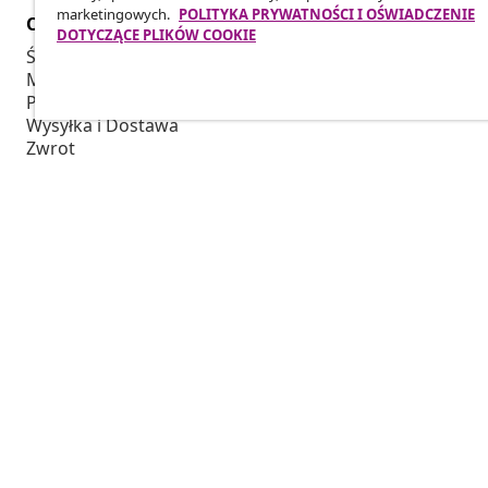
marketingowych.
POLITYKA PRYWATNOŚCI I OŚWIADCZENIE
Obsługa Klienta
Biznes
DOTYCZĄCE PLIKÓW COOKIE
Śledź swoje zamówienie
Program Par
Moje konto
Produkuj dla
Płatność
Współpraca 
Wysyłka i Dostawa
Zwrot
Informacje o produkcie
Zamówienie