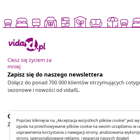
Ciesz się życiem za
mniej
Zapisz się do naszego newslettera
Dołącz do ponad 700 000 klientów otrzymujących cotyg
sezonowe i nowości od vidaXL.
Odstąpienie od umowy
Poprzez kliknięcie na „Akceptacja wszystkich plików cookie” jest w
Złóż wniosek o odstąpienie od umowy dotyczącej Twoj
zgoda na przechowywanie plików cookie na swoim urządzeniu w c
usprawnienia korzystania z nawigacji strony, analizowania wykorzy
strony, spersonalizowane reklamy, i wsparcia naszych działań