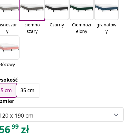
asnoszar
ciemno
Czarny
Ciemnozi
granatow
y
szary
elony
y
Różowy
sokość
25 cm
35 cm
zmiar
120 x 190 cm
99
56
zł