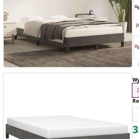
J
Wy
Ro
3