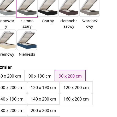
asnoszar
ciemno
Czarny
ciemnobr
Szarobeż
y
szary
ązowy
owy
Kremowy
Niebieski
zmiar
80 x 200 cm
90 x 190 cm
90 x 200 cm
100 x 200 cm
120 x 190 cm
120 x 200 cm
140 x 190 cm
140 x 200 cm
160 x 200 cm
180 x 200 cm
200 x 200 cm