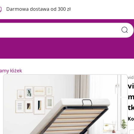
Darmowa dostawa od 300 zł
ramy łóżek
vi
v
m
t
Ko