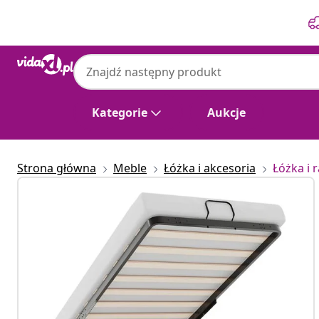
Poprzedni
Następny
Kategorie
Aukcje
Strona główna
Meble
Łóżka i akcesoria
Łóżka i 