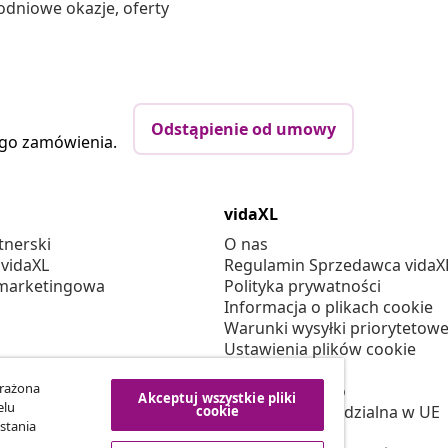
odniowe okazje, oferty
Odstąpienie od umowy
ego zamówienia.
vidaXL
tnerski
O nas
 vidaXL
Regulamin Sprzedawca vidaX
marketingowa
Polityka prywatności
Informacja o plikach cookie
Warunki wysyłki priorytetowe
Ustawienia plików cookie
Pracuj w vidaXL
yrażona
Bezpieczeństwo
Akceptuj wszystkie pliki
elu
Osoba odpowiedzialna w UE
cookie
stania
Polityką EPR