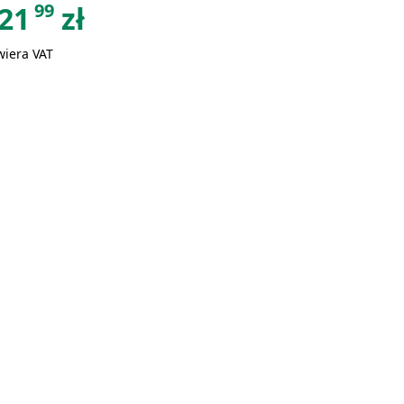
99
21
zł
wiera VAT