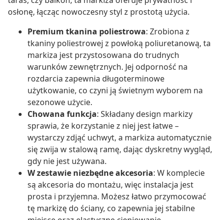
taras, czy balkon, ta markiza oferuje prywatność i
osłonę, łącząc nowoczesny styl z prostotą użycia.
Premium tkanina poliestrowa
: Zrobiona z
tkaniny poliestrowej z powłoką poliuretanową, ta
markiza jest przystosowana do trudnych
warunków zewnętrznych. Jej odporność na
rozdarcia zapewnia długoterminowe
użytkowanie, co czyni ją świetnym wyborem na
sezonowe użycie.
Chowana funkcja
: Składany design markizy
sprawia, że korzystanie z niej jest łatwe –
wystarczy zdjąć uchwyt, a markiza automatycznie
się zwija w stalową ramę, dając dyskretny wygląd,
gdy nie jest używana.
W zestawie niezbędne akcesoria
: W komplecie
są akcesoria do montażu, więc instalacja jest
prosta i przyjemna. Możesz łatwo przymocować
tę markizę do ściany, co zapewnia jej stabilne