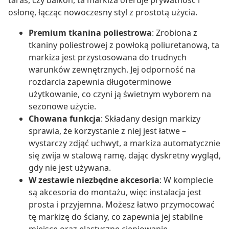
taras, czy balkon, ta markiza oferuje prywatność i
osłonę, łącząc nowoczesny styl z prostotą użycia.
Premium tkanina poliestrowa
: Zrobiona z
tkaniny poliestrowej z powłoką poliuretanową, ta
markiza jest przystosowana do trudnych
warunków zewnętrznych. Jej odporność na
rozdarcia zapewnia długoterminowe
użytkowanie, co czyni ją świetnym wyborem na
sezonowe użycie.
Chowana funkcja
: Składany design markizy
sprawia, że korzystanie z niej jest łatwe –
wystarczy zdjąć uchwyt, a markiza automatycznie
się zwija w stalową ramę, dając dyskretny wygląd,
gdy nie jest używana.
W zestawie niezbędne akcesoria
: W komplecie
są akcesoria do montażu, więc instalacja jest
prosta i przyjemna. Możesz łatwo przymocować
tę markizę do ściany, co zapewnia jej stabilne