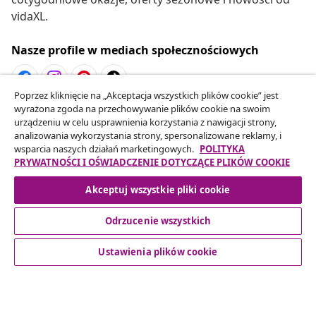
vidaXL.
Nasze profile w mediach społecznościowych
Poprzez kliknięcie na „Akceptacja wszystkich plików cookie” jest
wyrażona zgoda na przechowywanie plików cookie na swoim
Odstąpienie od umowy
urządzeniu w celu usprawnienia korzystania z nawigacji strony,
Złóż wniosek o odstąpienie od umowy dotyczącej
analizowania wykorzystania strony, spersonalizowane reklamy, i
wsparcia naszych działań marketingowych.
POLITYKA
Twojego zamówienia.
PRYWATNOŚCI I OŚWIADCZENIE DOTYCZĄCE PLIKÓW COOKIE
Odstąpienie od umowy
Akceptuj wszystkie pliki cookie
Odrzucenie wszystkich
Obsługa Klienta
Ustawienia plików cookie
Biznes