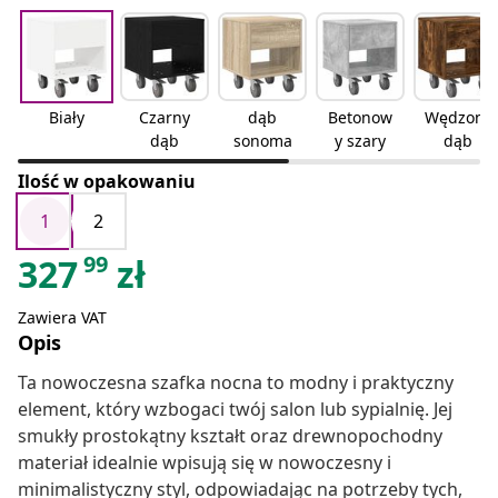
Biały
Czarny
dąb
Betonow
Wędzony
dąb
sonoma
y szary
dąb
Ilość w opakowaniu
1
2
99
327
zł
Zawiera VAT
Opis
Ta nowoczesna szafka nocna to modny i praktyczny
element, który wzbogaci twój salon lub sypialnię. Jej
smukły prostokątny kształt oraz drewnopochodny
materiał idealnie wpisują się w nowoczesny i
minimalistyczny styl, odpowiadając na potrzeby tych,