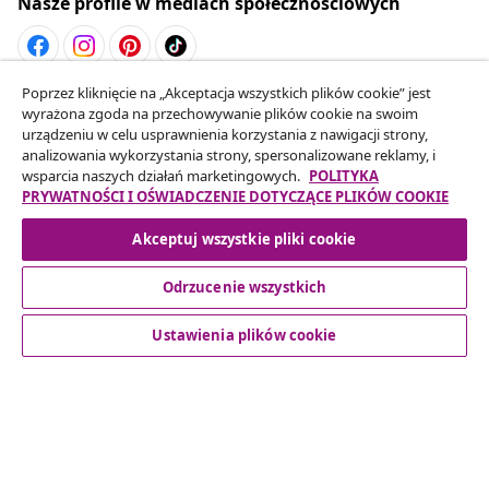
Nasze profile w mediach społecznościowych
Poprzez kliknięcie na „Akceptacja wszystkich plików cookie” jest
Odstąpienie od umowy
wyrażona zgoda na przechowywanie plików cookie na swoim
Złóż wniosek o odstąpienie od umowy dotyczącej
urządzeniu w celu usprawnienia korzystania z nawigacji strony,
analizowania wykorzystania strony, spersonalizowane reklamy, i
Twojego zamówienia.
wsparcia naszych działań marketingowych.
POLITYKA
PRYWATNOŚCI I OŚWIADCZENIE DOTYCZĄCE PLIKÓW COOKIE
Odstąpienie od umowy
Akceptuj wszystkie pliki cookie
Odrzucenie wszystkich
Obsługa Klienta
Ustawienia plików cookie
Biznes
vidaXL