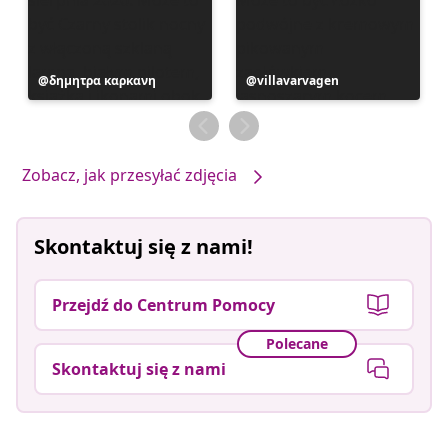
Post
δημητρα καρκανη
Post
villavarvagen
opublikowany
opublikowany
przez
przez
Zobacz, jak przesyłać zdjęcia
Skontaktuj się z nami!
Przejdź do Centrum Pomocy
Polecane
Skontaktuj się z nami