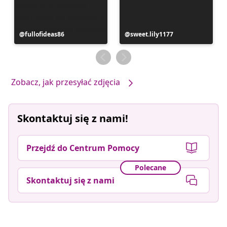
Post
fullofideas86
Post
sweet.lily1177
opublikowany
opublikowany
przez
przez
Zobacz, jak przesyłać zdjęcia
Skontaktuj się z nami!
Przejdź do Centrum Pomocy
Polecane
Skontaktuj się z nami