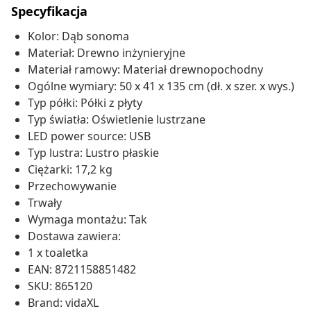
Specyfikacja
Kolor: Dąb sonoma
Materiał: Drewno inżynieryjne
Materiał ramowy: Materiał drewnopochodny
Ogólne wymiary: 50 x 41 x 135 cm (dł. x szer. x wys.)
Typ półki: Półki z płyty
Typ światła: Oświetlenie lustrzane
LED power source: USB
Typ lustra: Lustro płaskie
Ciężarki: 17,2 kg
Przechowywanie
Trwały
Wymaga montażu: Tak
Dostawa zawiera:
1 x toaletka
EAN: 8721158851482
SKU: 865120
Brand: vidaXL