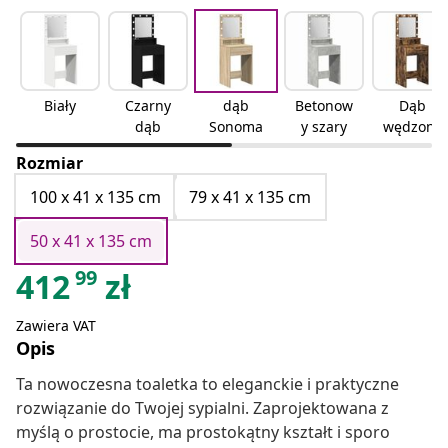
Biały
Czarny
dąb
Betonow
Dąb
dąb
Sonoma
y szary
wędzony
Rozmiar
100 x 41 x 135 cm
79 x 41 x 135 cm
50 x 41 x 135 cm
99
412
zł
Zawiera VAT
Opis
Ta nowoczesna toaletka to eleganckie i praktyczne
rozwiązanie do Twojej sypialni. Zaprojektowana z
myślą o prostocie, ma prostokątny kształt i sporo