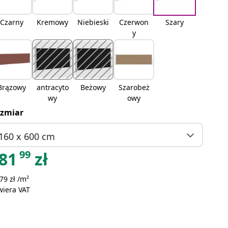
Czarny
Kremowy
Niebieski
Czerwon
Szary
y
Brązowy
antracyto
Beżowy
Szarobeż
wy
owy
zmiar
160 x 600 cm
99
81
zł
79 zł /m²
wiera VAT