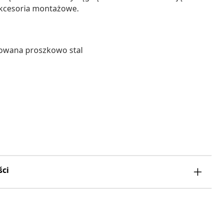
akcesoria montażowe.
alowana proszkowo stal
ści