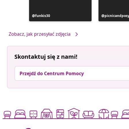
Post
funkis30
Post
picnicandpos
opublikowany
opublikowan
przez
przez
Zobacz, jak przesyłać zdjęcia
Skontaktuj się z nami!
Przejdź do Centrum Pomocy