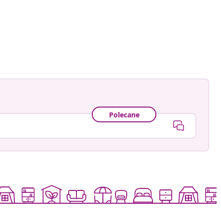
ankay
owany
Polecane