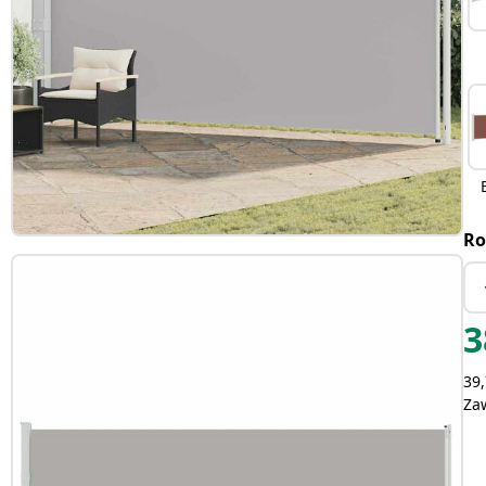
Ro
3
39,
Za