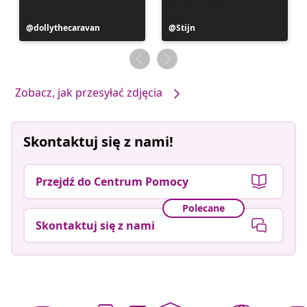
Post
dollythecaravan
Post
Stijn
opublikowany
opublikowany
przez
przez
Zobacz, jak przesyłać zdjęcia
Skontaktuj się z nami!
Przejdź do Centrum Pomocy
Polecane
Skontaktuj się z nami