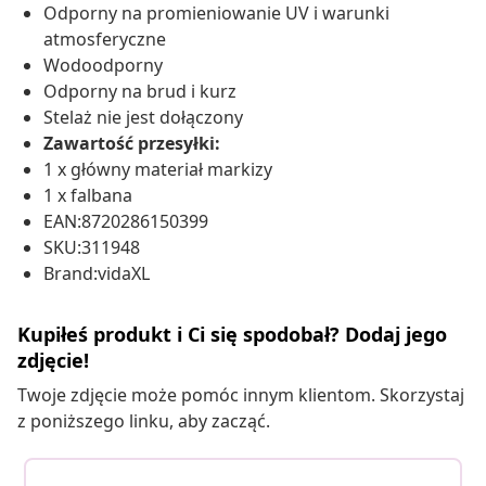
Odporny na promieniowanie UV i warunki
atmosferyczne
Wodoodporny
Odporny na brud i kurz
Stelaż nie jest dołączony
Zawartość przesyłki:
1 x główny materiał markizy
1 x falbana
EAN:8720286150399
SKU:311948
Brand:vidaXL
Kupiłeś produkt i Ci się spodobał? Dodaj jego
zdjęcie!
Twoje zdjęcie może pomóc innym klientom. Skorzystaj
z poniższego linku, aby zacząć.