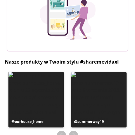
Nasze produkty w Twoim stylu #sharemevidaxl
Post
ourhouse_home
Post
summerway19
opublikowany
opublikowany
przez
przez