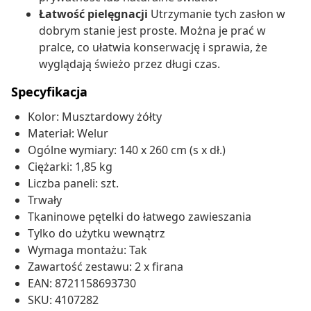
Łatwość pielęgnacji
Utrzymanie tych zasłon w
dobrym stanie jest proste. Można je prać w
pralce, co ułatwia konserwację i sprawia, że
wyglądają świeżo przez długi czas.
Specyfikacja
Kolor: Musztardowy żółty
Materiał: Welur
Ogólne wymiary: 140 x 260 cm (s x dł.)
Ciężarki: 1,85 kg
Liczba paneli: szt.
Trwały
Tkaninowe pętelki do łatwego zawieszania
Tylko do użytku wewnątrz
Wymaga montażu: Tak
Zawartość zestawu: 2 x firana
EAN: 8721158693730
SKU: 4107282