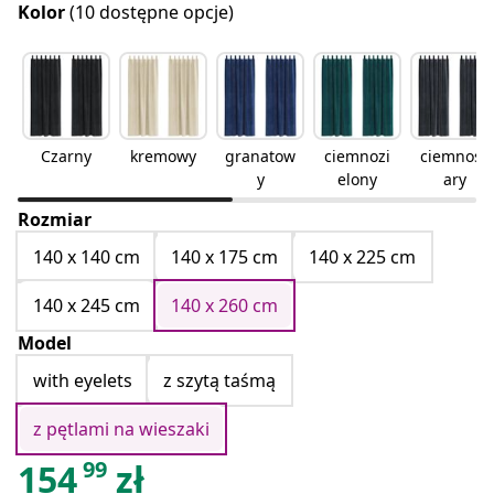
Kolor
(10 dostępne opcje)
Czarny
kremowy
granatow
ciemnozi
ciemnosz
y
elony
ary
Rozmiar
140 x 140 cm
140 x 175 cm
140 x 225 cm
140 x 245 cm
140 x 260 cm
Model
with eyelets
z szytą taśmą
z pętlami na wieszaki
99
154
zł