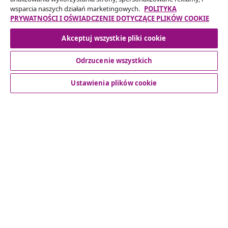
Twojego zamówienia.
wsparcia naszych działań marketingowych.
POLITYKA
PRYWATNOŚCI I OŚWIADCZENIE DOTYCZĄCE PLIKÓW COOKIE
Odstąpienie od umowy
Akceptuj wszystkie pliki cookie
Odrzucenie wszystkich
Obsługa Klienta
Ustawienia plików cookie
Biznes
vidaXL
Odkryj więcej