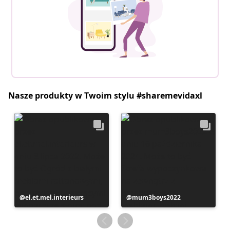
Nasze produkty w Twoim stylu #sharemevidaxl
Post
el.et.mel.interieurs
Post
mum3boys2022
opublikowany
opublikowany
przez
przez