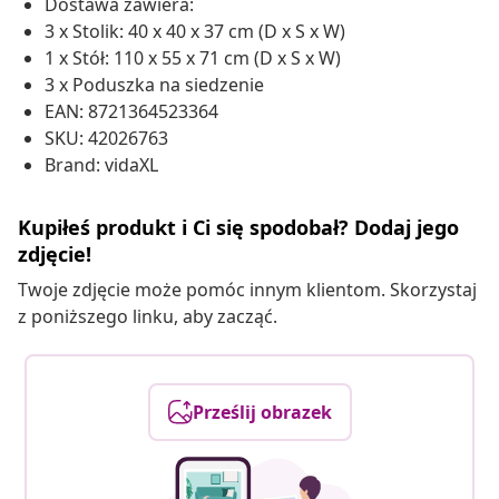
Dostawa zawiera:
3 x Stolik: 40 x 40 x 37 cm (D x S x W)
1 x Stół: 110 x 55 x 71 cm (D x S x W)
3 x Poduszka na siedzenie
EAN: 8721364523364
SKU: 42026763
Brand: vidaXL
Kupiłeś produkt i Ci się spodobał? Dodaj jego
zdjęcie!
Twoje zdjęcie może pomóc innym klientom. Skorzystaj
z poniższego linku, aby zacząć.
Prześlij obrazek