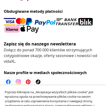
Obsługiwane metody płatności
Zapisz się do naszego newslettera
Dołącz do ponad 700 000 klientów otrzymujących
cotygodniowe okazje, oferty sezonowe i nowości od
vidaXL.
Nasze profile w mediach społecznościowych
Poprzez kliknięcie na „Akceptacja wszystkich plików cookie” jest
Odstąpienie od umowy
wyrażona zgoda na przechowywanie plików cookie na swoim
Złóż wniosek o odstąpienie od umowy dotyczącej
urządzeniu w celu usprawnienia korzystania z nawigacji strony,
analizowania wykorzystania strony, spersonalizowane reklamy, i