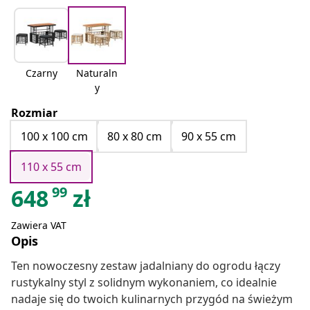
Czarny
Naturaln
y
Rozmiar
100 x 100 cm
80 x 80 cm
90 x 55 cm
110 x 55 cm
99
648
zł
Zawiera VAT
Opis
Ten nowoczesny zestaw jadalniany do ogrodu łączy
rustykalny styl z solidnym wykonaniem, co idealnie
nadaje się do twoich kulinarnych przygód na świeżym