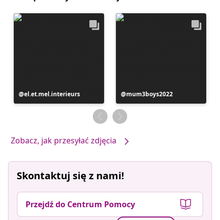
Post
el.et.mel.interieurs
Post
mum3boys2022
opublikowany
opublikowany
przez
przez
Zobacz, jak przesyłać zdjęcia
Skontaktuj się z nami!
Przejdź do Centrum Pomocy