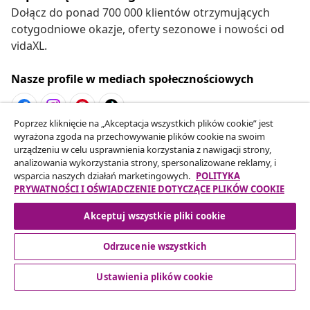
Dołącz do ponad 700 000 klientów otrzymujących
cotygodniowe okazje, oferty sezonowe i nowości od
vidaXL.
Nasze profile w mediach społecznościowych
Poprzez kliknięcie na „Akceptacja wszystkich plików cookie” jest
wyrażona zgoda na przechowywanie plików cookie na swoim
Odstąpienie od umowy
urządzeniu w celu usprawnienia korzystania z nawigacji strony,
Złóż wniosek o odstąpienie od umowy dotyczącej
analizowania wykorzystania strony, spersonalizowane reklamy, i
wsparcia naszych działań marketingowych.
POLITYKA
Twojego zamówienia.
PRYWATNOŚCI I OŚWIADCZENIE DOTYCZĄCE PLIKÓW COOKIE
Odstąpienie od umowy
Akceptuj wszystkie pliki cookie
Odrzucenie wszystkich
Obsługa Klienta
Ustawienia plików cookie