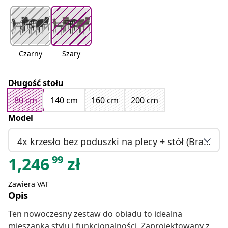
Czarny
Szary
Długość stołu
80 cm
140 cm
160 cm
200 cm
Model
4x krzesło bez poduszki na plecy + stół (Brak w magazynie)
99
1,246
zł
Zawiera VAT
Opis
Ten nowoczesny zestaw do obiadu to idealna
mieszanka stylu i funkcjonalności. Zaprojektowany z