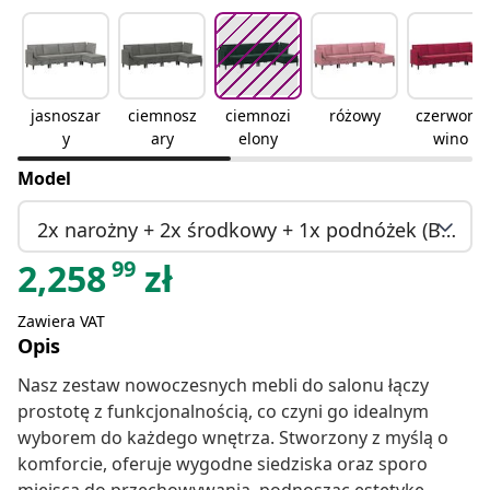
jasnoszar
ciemnosz
ciemnozi
różowy
czerwone
y
ary
elony
wino
Model
2x narożny + 2x środkowy + 1x podnóżek (Brak w magazynie)
99
2,258
zł
Zawiera VAT
Opis
Nasz zestaw nowoczesnych mebli do salonu łączy
prostotę z funkcjonalnością, co czyni go idealnym
wyborem do każdego wnętrza. Stworzony z myślą o
komforcie, oferuje wygodne siedziska oraz sporo