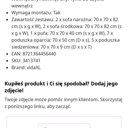
wewnątrz
Wymaga montażu: Tak
Zawartość zestawu: 2 x sofa narożna: 70 x 70 x 82
cm (s x g x W), 2 x sofa środkowa: 70 x 70 x 82 cm (s
x g x W), 1 x pufa: 70 x 70 x 40 cm (s x g x W), 7 x
poduszka oparcia: 70 x 50 cm (D x s), 5 x poduszka
siedzeniowa: 70 x 70 x 9 cm (D x s x T)
EAN: 8721364456440
SKU: 3413741
Brand: vidaXL
Kupiłeś produkt i Ci się spodobał? Dodaj jego
zdjęcie!
Twoje zdjęcie może pomóc innym klientom. Skorzystaj
z poniższego linku, aby zacząć.