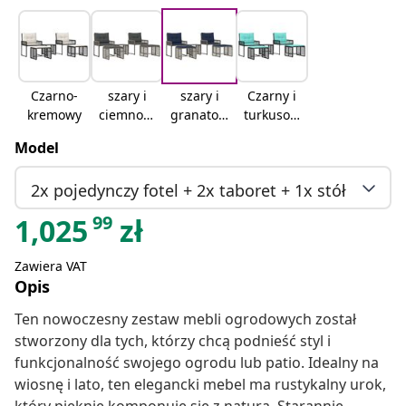
Czarno-
szary i
szary i
Czarny i
kremowy
ciemnosz
granatow
turkusow
ary
y
y
Model
2x pojedynczy fotel + 2x taboret + 1x stół
99
1,025
zł
Zawiera VAT
Opis
Ten nowoczesny zestaw mebli ogrodowych został
stworzony dla tych, którzy chcą podnieść styl i
funkcjonalność swojego ogrodu lub patio. Idealny na
wiosnę i lato, ten elegancki mebel ma rustykalny urok,