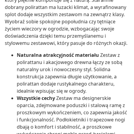
który pięknie komponuje się z naturą. Starannie
dobrany polirattan ma luzacki klimat, a wyrafinowany
splot dodaje wszystkim zestawom na zewnątrz klasy.
Wyobraź sobie spokojne popołudnia czy tętniące
życiem wieczory w ogrodzie, wzbogacając swoje
doświadczenia dzięki temu przemyślanemu i
stylowemu zestawowi, który pasuje do różnych okazji.
Naturalna atrakcyjność materiału
Zestaw z
polirattanu i akacjowego drewna łączy ze sobą
naturalny urok i nowoczesny styl. Solidna
konstrukcja zapewnia długie użytkowanie, a
polirattan dodaje rustykalnego charakteru,
idealnie wpisując się w ogrody.
Wszystkie cechy
Zestaw ma designerskie
oparcia, zdejmowane poduszki i stalową ramę z
proszkowym wykończeniem, co zapewnia jakość
i funkcjonalność. Podłokietniki i trapezowe nogi
dbają o komfort i stabilność, a proszkowe