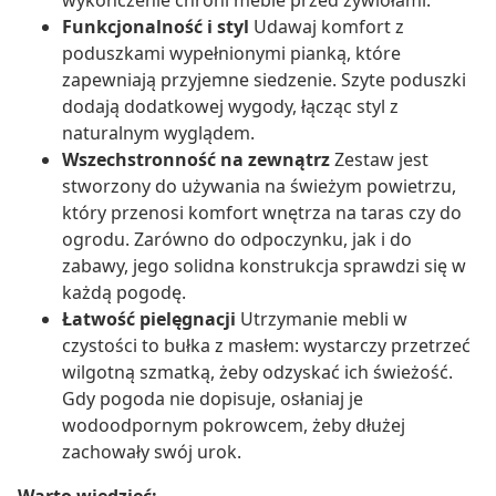
wykończenie chroni meble przed żywiołami.
Funkcjonalność i styl
Udawaj komfort z
poduszkami wypełnionymi pianką, które
zapewniają przyjemne siedzenie. Szyte poduszki
dodają dodatkowej wygody, łącząc styl z
naturalnym wyglądem.
Wszechstronność na zewnątrz
Zestaw jest
stworzony do używania na świeżym powietrzu,
który przenosi komfort wnętrza na taras czy do
ogrodu. Zarówno do odpoczynku, jak i do
zabawy, jego solidna konstrukcja sprawdzi się w
każdą pogodę.
Łatwość pielęgnacji
Utrzymanie mebli w
czystości to bułka z masłem: wystarczy przetrzeć
wilgotną szmatką, żeby odzyskać ich świeżość.
Gdy pogoda nie dopisuje, osłaniaj je
wodoodpornym pokrowcem, żeby dłużej
zachowały swój urok.