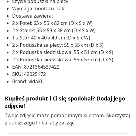
Szycie poduszki na plecy
Wymaga montażu: Tak
Dostawa zawiera:
2 x Fotel: 63 x 55 x 82 cm (D x S x W)
2 x Stołek: 55 x 53 x 38 cm (D x S x W)
1 x Stół: 40 x 40 x 40 cm (D x S x W)
2 x Poduszka za plecy: 55 x 55 cm (D x S)
2 x Poduszka siedziskowa: 55 x 51 cm (D x S)
2 x Poduszka siedziskowa: 55 x 53 cm (D x S)
EAN: 8721364537422
SKU: 42025172
Brand: vidaXL
Kupiłeś produkt i Ci się spodobał? Dodaj jego
zdjęcie!
Twoje zdjęcie może pomóc innym klientom. Skorzystaj
z poniższego linku, aby zacząć.