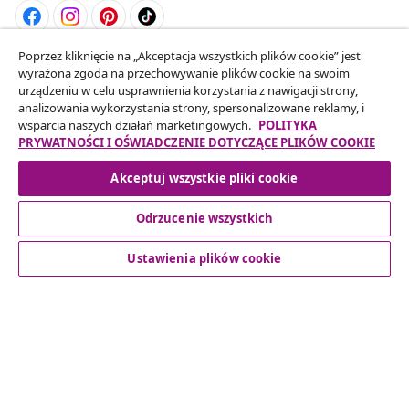
Poprzez kliknięcie na „Akceptacja wszystkich plików cookie” jest
Odstąpienie od umowy
wyrażona zgoda na przechowywanie plików cookie na swoim
Złóż wniosek o odstąpienie od umowy dotyczącej
urządzeniu w celu usprawnienia korzystania z nawigacji strony,
analizowania wykorzystania strony, spersonalizowane reklamy, i
Twojego zamówienia.
wsparcia naszych działań marketingowych.
POLITYKA
PRYWATNOŚCI I OŚWIADCZENIE DOTYCZĄCE PLIKÓW COOKIE
Odstąpienie od umowy
Akceptuj wszystkie pliki cookie
Odrzucenie wszystkich
Obsługa Klienta
Ustawienia plików cookie
Biznes
vidaXL
Odkryj więcej