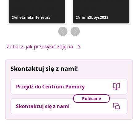
Post
el.et.mel.interieurs
Post
mum3boys2022
opublikowany
opublikowany
przez
przez
Zobacz, jak przesyłać zdjęcia
Skontaktuj się z nami!
Przejdź do Centrum Pomocy
Polecane
Skontaktuj się z nami