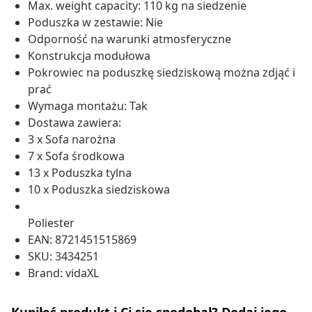
Max. weight capacity: 110 kg na siedzenie
Poduszka w zestawie: Nie
Odporność na warunki atmosferyczne
Konstrukcja modułowa
Pokrowiec na poduszkę siedziskową można zdjąć i
prać
Wymaga montażu: Tak
Dostawa zawiera:
3 x Sofa narożna
7 x Sofa środkowa
13 x Poduszka tylna
10 x Poduszka siedziskowa
Poliester
EAN: 8721451515869
SKU: 3434251
Brand: vidaXL