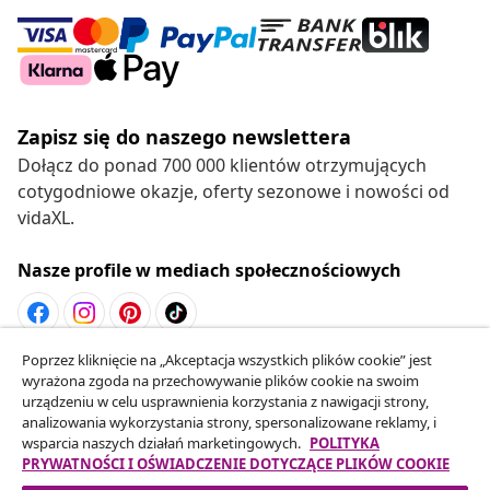
Zapisz się do naszego newslettera
Dołącz do ponad 700 000 klientów otrzymujących
cotygodniowe okazje, oferty sezonowe i nowości od
vidaXL.
Nasze profile w mediach społecznościowych
Poprzez kliknięcie na „Akceptacja wszystkich plików cookie” jest
Odstąpienie od umowy
wyrażona zgoda na przechowywanie plików cookie na swoim
Złóż wniosek o odstąpienie od umowy dotyczącej
urządzeniu w celu usprawnienia korzystania z nawigacji strony,
analizowania wykorzystania strony, spersonalizowane reklamy, i
Twojego zamówienia.
wsparcia naszych działań marketingowych.
POLITYKA
PRYWATNOŚCI I OŚWIADCZENIE DOTYCZĄCE PLIKÓW COOKIE
Odstąpienie od umowy