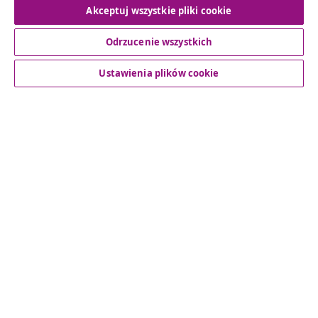
Akceptuj wszystkie pliki cookie
Odrzucenie wszystkich
Obsługa Klienta
Ustawienia plików cookie
Biznes
vidaXL
Odkryj więcej
© 2008-2026 vidaXL www.vidaxl.pl jest sklepem internetowym
firmy vidaXL Marketplace Europe B.V