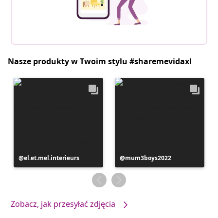
Nasze produkty w Twoim stylu #sharemevidaxl
Post
el.et.mel.interieurs
Post
mum3boys2022
opublikowany
opublikowany
przez
przez
Zobacz, jak przesyłać zdjęcia