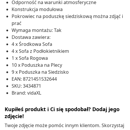
Odporność na warunki atmosferyczne
Konstrukcja modułowa
Pokrowiec na poduszkę siedziskową można zdjąć i
prać
Wymaga montażu: Tak
Dostawa zawiera:
4 x Środkowa Sofa
4 x Sofa z Podłokietnikiem
1 x Sofa Rogowa
10 x Poduszka na Plecy
9 x Poduszka na Siedzisko
EAN: 8721451532644
SKU: 3434871
Brand: vidaXL
Kupiłeś produkt i Ci się spodobał? Dodaj jego
zdjęcie!
Twoje zdjęcie może pomóc innym klientom. Skorzystaj