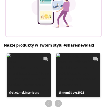
Nasze produkty w Twoim stylu #sharemevidaxl
Post
el.et.mel.interieurs
Post
mum3boys2022
opublikowany
opublikowany
przez
przez