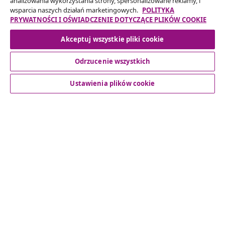
analizowania wykorzystania strony, spersonalizowane reklamy, i
Twojego zamówienia.
wsparcia naszych działań marketingowych.
POLITYKA
PRYWATNOŚCI I OŚWIADCZENIE DOTYCZĄCE PLIKÓW COOKIE
Odstąpienie od umowy
Akceptuj wszystkie pliki cookie
Odrzucenie wszystkich
Obsługa Klienta
Ustawienia plików cookie
Biznes
vidaXL
Odkryj więcej