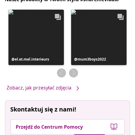
Post
el.et.mel.interieurs
Post
mum3boys2022
opublikowany
opublikowany
przez
przez
Zobacz, jak przesyłać zdjęcia
Skontaktuj się z nami!
Przejdź do Centrum Pomocy