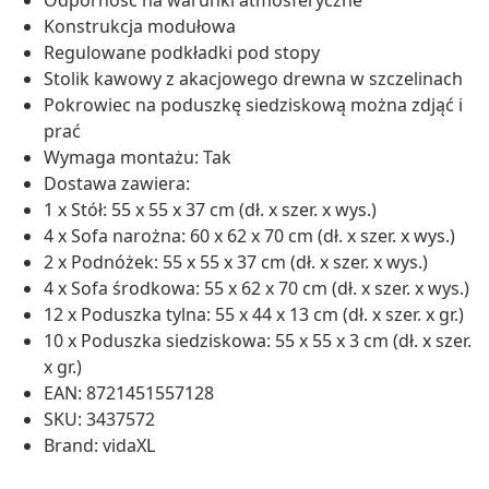
Odporność na warunki atmosferyczne
Konstrukcja modułowa
Regulowane podkładki pod stopy
Stolik kawowy z akacjowego drewna w szczelinach
Pokrowiec na poduszkę siedziskową można zdjąć i
prać
Wymaga montażu: Tak
Dostawa zawiera:
1 x Stół: 55 x 55 x 37 cm (dł. x szer. x wys.)
4 x Sofa narożna: 60 x 62 x 70 cm (dł. x szer. x wys.)
2 x Podnóżek: 55 x 55 x 37 cm (dł. x szer. x wys.)
4 x Sofa środkowa: 55 x 62 x 70 cm (dł. x szer. x wys.)
12 x Poduszka tylna: 55 x 44 x 13 cm (dł. x szer. x gr.)
10 x Poduszka siedziskowa: 55 x 55 x 3 cm (dł. x szer.
x gr.)
EAN: 8721451557128
SKU: 3437572
Brand: vidaXL