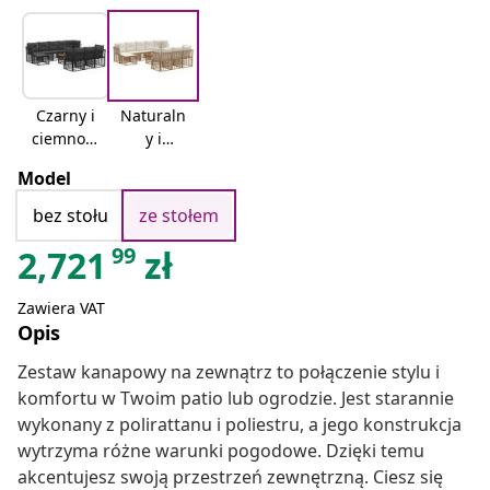
Czarny i
Naturaln
ciemnosz
y i
ary
kremowy
Model
bez stołu
ze stołem
99
2,721
zł
Zawiera VAT
Opis
Zestaw kanapowy na zewnątrz to połączenie stylu i
komfortu w Twoim patio lub ogrodzie. Jest starannie
wykonany z polirattanu i poliestru, a jego konstrukcja
wytrzyma różne warunki pogodowe. Dzięki temu
akcentujesz swoją przestrzeń zewnętrzną. Ciesz się