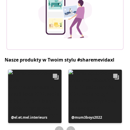
Nasze produkty w Twoim stylu #sharemevidaxl
Post
el.et.mel.interieurs
Post
mum3boys2022
opublikowany
opublikowany
przez
przez