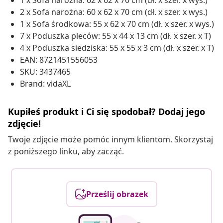
1 x Sofa narożna: 62 x 62 x 70 cm (dł. x szer. x wys.)
2 x Sofa narożna: 60 x 62 x 70 cm (dł. x szer. x wys.)
1 x Sofa środkowa: 55 x 62 x 70 cm (dł. x szer. x wys.)
7 x Poduszka pleców: 55 x 44 x 13 cm (dł. x szer. x T)
4 x Poduszka siedziska: 55 x 55 x 3 cm (dł. x szer. x T)
EAN: 8721451556053
SKU: 3437465
Brand: vidaXL
Kupiłeś produkt i Ci się spodobał? Dodaj jego
zdjęcie!
Twoje zdjęcie może pomóc innym klientom. Skorzystaj
z poniższego linku, aby zacząć.
Prześlij obrazek